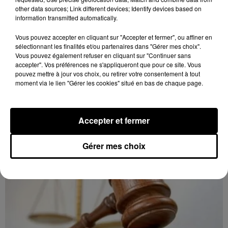
other data sources; Link different devices; Identify devices based on
information transmitted automatically.
Vous pouvez accepter en cliquant sur "Accepter et fermer", ou affiner en
sélectionnant les finalités et/ou partenaires dans "Gérer mes choix".
Vous pouvez également refuser en cliquant sur "Continuer sans
accepter". Vos préférences ne s'appliqueront que pour ce site. Vous
8 août 2026
pouvez mettre à jour vos choix, ou retirer votre consentement à tout
LE COUDRAY - VENTE AUX ENCHÈRES :
moment via le lien "Gérer les cookies" situé en bas de chaque page.
TSF, TÉLÉPHONES
Mardi 15 décembre à 10h00 à l'espace des ventes du
Coudray : vente aux enchères. TSF. Téléphones.
Accepter et fermer
Gérer mes choix