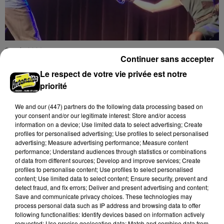
8 août 2026
Continuer sans accepter
LUISANT - SPECTACLE : COMBAT
CHORÉGRAPHIÉ
Le respect de votre vie privée est notre
Vendredi 28 mai 2027 à 20h30 à la salle André Malraux
priorité
de Luisant : Combat chorégraphié. Spectacle-
conférence. Par la Compagnie Armata.
We and
our (447) partners
do the following data processing based on
your consent and/or our legitimate interest: Store and/or access
information on a device; Use limited data to select advertising; Create
profiles for personalised advertising; Use profiles to select personalised
advertising; Measure advertising performance; Measure content
performance; Understand audiences through statistics or combinations
of data from different sources; Develop and improve services; Create
profiles to personalise content; Use profiles to select personalised
content; Use limited data to select content; Ensure security, prevent and
detect fraud, and fix errors; Deliver and present advertising and content;
Save and communicate privacy choices. These technologies may
process personal data such as IP address and browsing data to offer
following functionalities: Identify devices based on information actively
requested; Use precise geolocation data; Match and combine data from