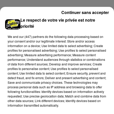
secteur de Fontaine-les-Côteaux, Montoire et Lunay.
Grâce...
A LA UNE
Voir plus
Continuer sans accepter
Le respect de votre vie privée est notre
priorité
We and
our (447) partners
do the following data processing based on
your consent and/or our legitimate interest: Store and/or access
information on a device; Use limited data to select advertising; Create
profiles for personalised advertising; Use profiles to select personalised
advertising; Measure advertising performance; Measure content
performance; Understand audiences through statistics or combinations
of data from different sources; Develop and improve services; Create
profiles to personalise content; Use profiles to select personalised
content; Use limited data to select content; Ensure security, prevent and
detect fraud, and fix errors; Deliver and present advertising and content;
Save and communicate privacy choices. These technologies may
process personal data such as IP address and browsing data to offer
Loir-et-Cher : un pyromane interpellé grâce
following functionalities: Identify devices based on information actively
au sang-froid des...
requested; Use precise geolocation data; Match and combine data from
Samedi 25 juillet, plus d'une dizaine de feux de
other data sources; Link different devices; Identify devices based on
information transmitted automatically.
champs et de sous-bois ont été déclenchés dans le
secteur de Fontaine-les-Côteaux, Montoire et Lunay.