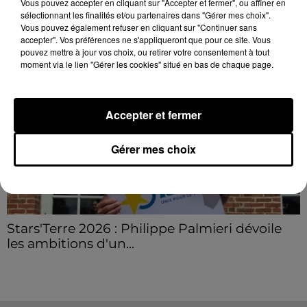
Vous pouvez accepter en cliquant sur "Accepter et fermer", ou affiner en
Grâce...
LE GRAND FORMAT
sélectionnant les finalités et/ou partenaires dans "Gérer mes choix".
Voir plus
Vous pouvez également refuser en cliquant sur "Continuer sans
accepter". Vos préférences ne s'appliqueront que pour ce site. Vous
pouvez mettre à jour vos choix, ou retirer votre consentement à tout
moment via le lien "Gérer les cookies" situé en bas de chaque page.
Accepter et fermer
Gérer mes choix
Stars'Terre 2026 : Philippe Palmieri dévoile
les ambitions d'un...
À quelques semaines de la première édition de
Stars'Terre, organisée du 18 au 20 septembre 2026 au
Château de Courtalain, Philippe Palmieri, président...