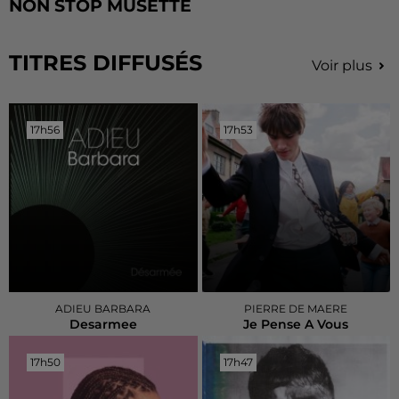
NON STOP MUSETTE
TITRES DIFFUSÉS
Voir plus
17h56
17h56
17h53
17h53
ADIEU BARBARA
PIERRE DE MAERE
Desarmee
Je Pense A Vous
17h50
17h50
17h47
17h47