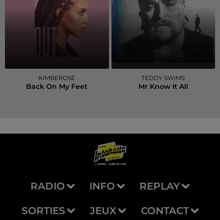
KIMBEROSE
TEDDY SWIMS
Back On My Feet
Mr Know It All
RADIO
INFO
REPLAY
SORTIES
JEUX
CONTACT