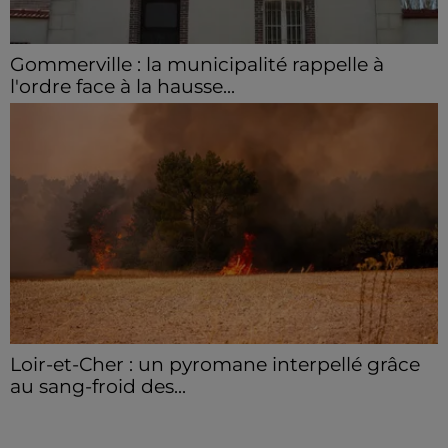
Gommerville : la municipalité rappelle à
l'ordre face à la hausse...
Incrustation de déchets, déjections sur les sites
symboliques et temps communal gaspillé : face à la
hausse des incivilités, la mairie de Gommerville
hausse...
Loir-et-Cher : un pyromane interpellé grâce
au sang-froid des...
Samedi 25 juillet, plus d'une dizaine de feux de
champs et de sous-bois ont été déclenchés dans le