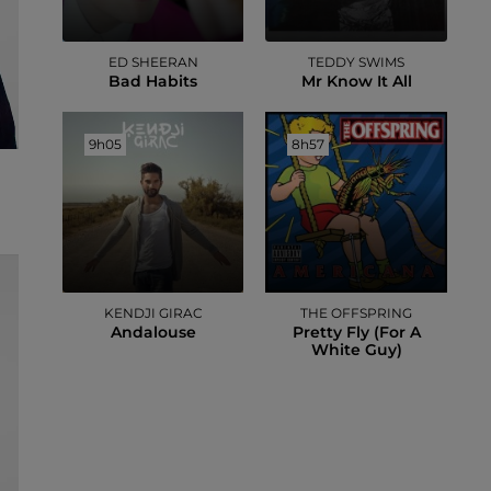
ED SHEERAN
TEDDY SWIMS
Bad Habits
Mr Know It All
9h05
9h05
8h57
8h57
KENDJI GIRAC
THE OFFSPRING
Andalouse
Pretty Fly (for A
White Guy)