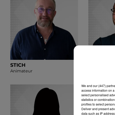
STICH
A-DRY
Animateur
Dj
We and
our (447) partn
access information on a 
select personalised ad
statistics or combinatio
profiles to select person
Deliver and present adv
data such as IP address 