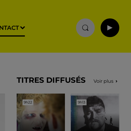
NTACT
TITRES DIFFUSÉS
Voir plus
9h22
9h22
9h13
9h13