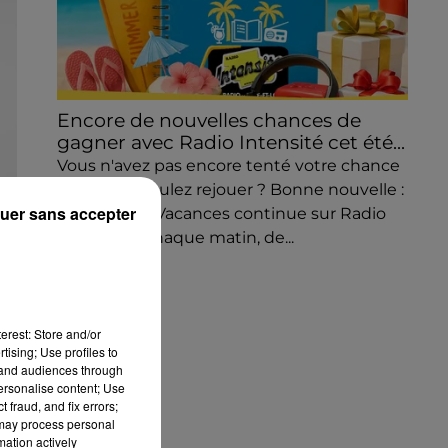
Encore de nouvelles chances de
gagner avec Radio Intensité cet été...
Vous n'avez pas encore tenté votre chance
? Ou vous voulez rejouer ? Bonne nouvelle :
uer sans accepter
le Cahier de Vacances continue sur Radio
Intensité ! Chaque matin, de...
erest: Store and/or
tising; Use profiles to
tand audiences through
personalise content; Use
 fraud, and fix errors;
 may process personal
mation actively