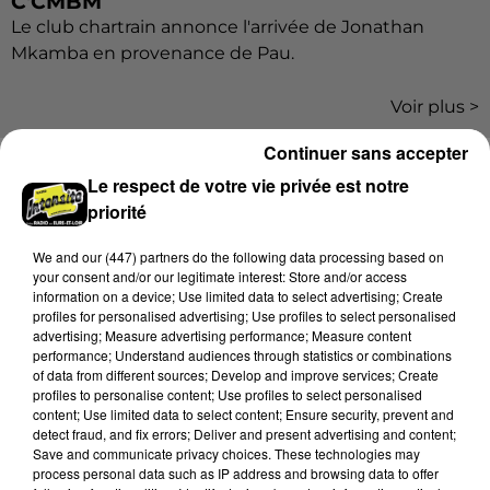
C'CMBM
Le club chartrain annonce l'arrivée de Jonathan
Mkamba en provenance de Pau.
Voir plus >
Continuer sans accepter
Le respect de votre vie privée est notre
LES EMISSIONS
priorité
We and
our (447) partners
do the following data processing based on
your consent and/or our legitimate interest: Store and/or access
information on a device; Use limited data to select advertising; Create
profiles for personalised advertising; Use profiles to select personalised
advertising; Measure advertising performance; Measure content
performance; Understand audiences through statistics or combinations
of data from different sources; Develop and improve services; Create
profiles to personalise content; Use profiles to select personalised
content; Use limited data to select content; Ensure security, prevent and
detect fraud, and fix errors; Deliver and present advertising and content;
Save and communicate privacy choices. These technologies may
process personal data such as IP address and browsing data to offer