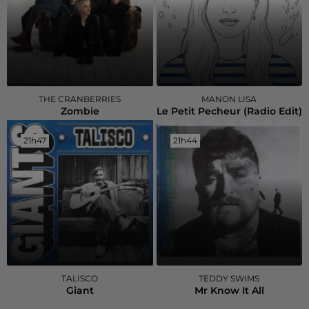
THE CRANBERRIES
MANON LISA
Zombie
Le Petit Pecheur (radio Edit)
21h47
21h47
21h44
21h44
TALISCO
TEDDY SWIMS
Giant
Mr Know It All