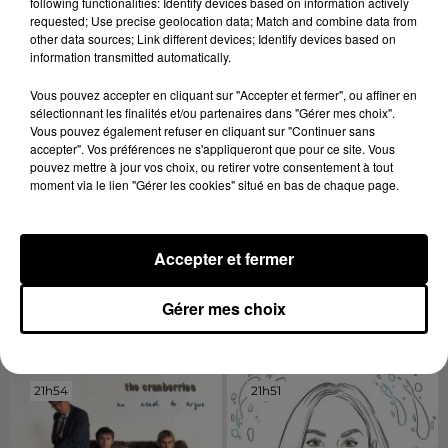
following functionalities: Identify devices based on information actively
requested; Use precise geolocation data; Match and combine data from
other data sources; Link different devices; Identify devices based on
information transmitted automatically.
Vous pouvez accepter en cliquant sur "Accepter et fermer", ou affiner en
sélectionnant les finalités et/ou partenaires dans "Gérer mes choix".
Vous pouvez également refuser en cliquant sur "Continuer sans
accepter". Vos préférences ne s'appliqueront que pour ce site. Vous
pouvez mettre à jour vos choix, ou retirer votre consentement à tout
moment via le lien "Gérer les cookies" situé en bas de chaque page.
6h30 - 10h00
LA MATINALE
Accepter et fermer
Gérer mes choix
DERNIERS TITRES
21h54
21h54
21h51
21h51