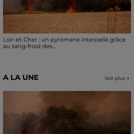
Loir-et-Cher : un pyromane interpellé grâce
au sang-froid des...
Samedi 25 juillet, plus d'une dizaine de feux de
champs et de sous-bois ont été déclenchés dans le
secteur de Fontaine-les-Côteaux, Montoire et Lunay.
Grâce...
A LA UNE
Voir plus