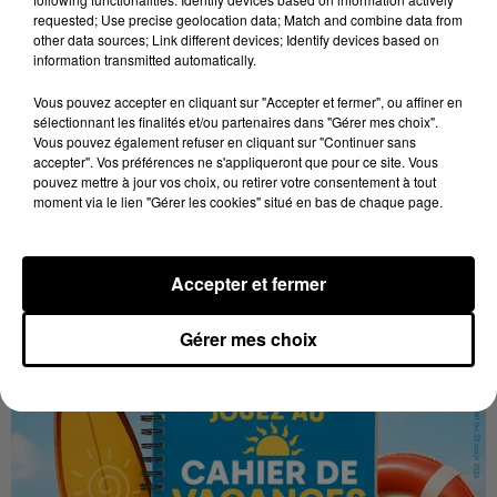
requested; Use precise geolocation data; Match and combine data from
other data sources; Link different devices; Identify devices based on
information transmitted automatically.
Vous pouvez accepter en cliquant sur "Accepter et fermer", ou affiner en
Stars'Terre 2026 : Philippe Palmieri dévoile
sélectionnant les finalités et/ou partenaires dans "Gérer mes choix".
les ambitions d'un...
Vous pouvez également refuser en cliquant sur "Continuer sans
accepter". Vos préférences ne s'appliqueront que pour ce site. Vous
À quelques semaines de la première édition de
pouvez mettre à jour vos choix, ou retirer votre consentement à tout
Stars'Terre, organisée du 18 au 20 septembre 2026 au
moment via le lien "Gérer les cookies" situé en bas de chaque page.
Château de Courtalain, Philippe Palmieri, président...
LES JEUX
Voir plus
Accepter et fermer
Gérer mes choix