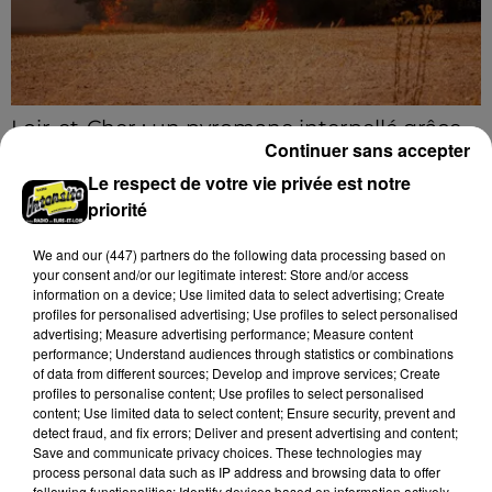
Loir-et-Cher : un pyromane interpellé grâce
Continuer sans accepter
au sang-froid des...
Samedi 25 juillet, plus d'une dizaine de feux de
Le respect de votre vie privée est notre
champs et de sous-bois ont été déclenchés dans le
priorité
secteur de Fontaine-les-Côteaux, Montoire et Lunay.
We and
our (447) partners
do the following data processing based on
Grâce...
LE GRAND FORMAT
Voir plus
your consent and/or our legitimate interest: Store and/or access
information on a device; Use limited data to select advertising; Create
profiles for personalised advertising; Use profiles to select personalised
advertising; Measure advertising performance; Measure content
performance; Understand audiences through statistics or combinations
of data from different sources; Develop and improve services; Create
profiles to personalise content; Use profiles to select personalised
content; Use limited data to select content; Ensure security, prevent and
detect fraud, and fix errors; Deliver and present advertising and content;
Save and communicate privacy choices. These technologies may
process personal data such as IP address and browsing data to offer
following functionalities: Identify devices based on information actively