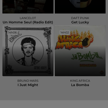
LANCELOT
DAFT PUNK
Un Homme Seul (radio Edit)
Get Lucky
14h06
14h06
14h02
14h02
BRUNO MARS
KING AFRICA
I Just Might
La Bomba