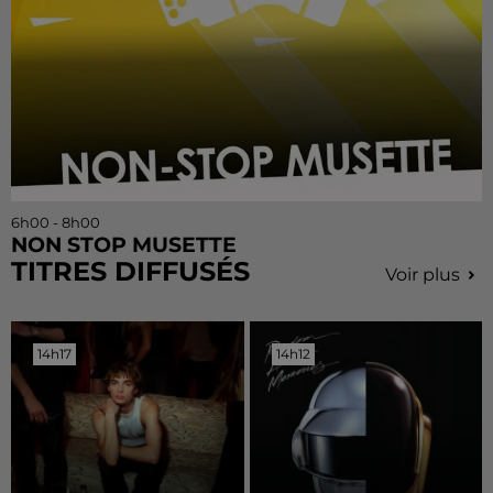
6h00 - 8h00
NON STOP MUSETTE
TITRES DIFFUSÉS
Voir plus
14h17
14h17
14h12
14h12