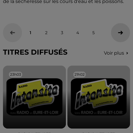
de la sécheresse sur les cours d'eau et les poissons.
1
2
3
4
5
TITRES DIFFUSÉS
Voir plus
23h03
23h03
21h02
21h02