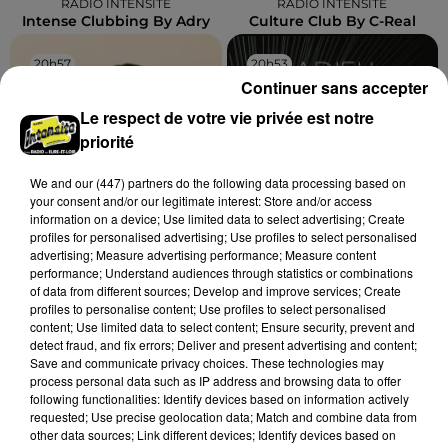
RADIO INTENSITE
RADIO INTENSITE
Intense Clubbing By Adry
Culture Club By C-Real
20h57
20h57
20h53
20h53
Continuer sans accepter
Le respect de votre vie privée est notre
priorité
We and
our (447) partners
do the following data processing based on
your consent and/or our legitimate interest: Store and/or access
information on a device; Use limited data to select advertising; Create
profiles for personalised advertising; Use profiles to select personalised
advertising; Measure advertising performance; Measure content
ORIA
ADIEU BARBARA
performance; Understand audiences through statistics or combinations
Soiree Mondaine
Desarmee
of data from different sources; Develop and improve services; Create
profiles to personalise content; Use profiles to select personalised
content; Use limited data to select content; Ensure security, prevent and
detect fraud, and fix errors; Deliver and present advertising and content;
Save and communicate privacy choices. These technologies may
A LA UNE
process personal data such as IP address and browsing data to offer
Voir plus
following functionalities: Identify devices based on information actively
requested; Use precise geolocation data; Match and combine data from
other data sources; Link different devices; Identify devices based on