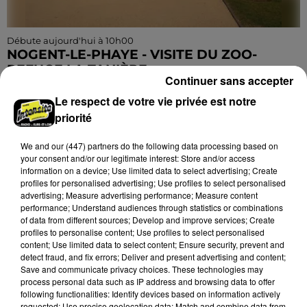
Débute aujourd'hui à 10h00
NOGENT-LE-PHAYE - VISITE DU ZOO-
REFUGE LA TANIÈRE
Continuer sans accepter
Tous les jours de 10h00 à 18h00 à Nogent-le-Phaye :
Le respect de votre vie privée est notre
Visite du Zoo-refuge La Tanière.
priorité
We and
our (447) partners
do the following data processing based on
your consent and/or our legitimate interest: Store and/or access
information on a device; Use limited data to select advertising; Create
profiles for personalised advertising; Use profiles to select personalised
advertising; Measure advertising performance; Measure content
performance; Understand audiences through statistics or combinations
of data from different sources; Develop and improve services; Create
profiles to personalise content; Use profiles to select personalised
content; Use limited data to select content; Ensure security, prevent and
detect fraud, and fix errors; Deliver and present advertising and content;
Save and communicate privacy choices. These technologies may
process personal data such as IP address and browsing data to offer
following functionalities: Identify devices based on information actively
requested; Use precise geolocation data; Match and combine data from