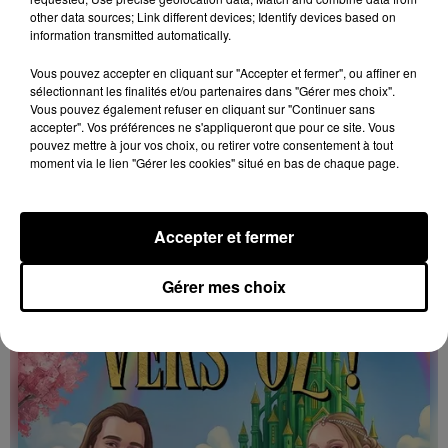
other data sources; Link different devices; Identify devices based on
information transmitted automatically.
Aujourd'hui de 10h00 à 18h00
Vous pouvez accepter en cliquant sur "Accepter et fermer", ou affiner en
NOGENT-LE-ROTROU - EXPOSITION : PAUL
sélectionnant les finalités et/ou partenaires dans "Gérer mes choix".
DESCHANEL, HOMME D'ÉTAT ET...
Vous pouvez également refuser en cliquant sur "Continuer sans
accepter". Vos préférences ne s'appliqueront que pour ce site. Vous
Jusqu'au 26 octobre, tous les jours de 10h00 à 12h00
pouvez mettre à jour vos choix, ou retirer votre consentement à tout
et de 14h00 à 18h00 (en continu en juillet et août) au
moment via le lien "Gérer les cookies" situé en bas de chaque page.
château des Comte du Perche à Nogent-le-Rotrou :...
Accepter et fermer
Gérer mes choix