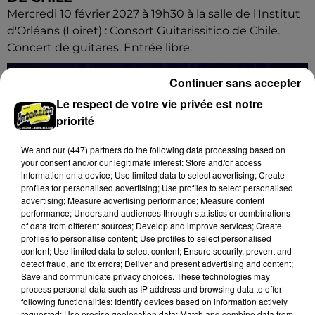
Mercredi 10 février 2027 à 19h30 à la salle de l'Institut
d'Orléans (Loiret) : Consort Guitarissitico de Chile.
Concert de guitares. Entrée libre.
Continuer sans accepter
Le respect de votre vie privée est notre
priorité
We and
our (447) partners
do the following data processing based on
your consent and/or our legitimate interest: Store and/or access
information on a device; Use limited data to select advertising; Create
profiles for personalised advertising; Use profiles to select personalised
advertising; Measure advertising performance; Measure content
performance; Understand audiences through statistics or combinations
of data from different sources; Develop and improve services; Create
profiles to personalise content; Use profiles to select personalised
content; Use limited data to select content; Ensure security, prevent and
detect fraud, and fix errors; Deliver and present advertising and content;
Save and communicate privacy choices. These technologies may
process personal data such as IP address and browsing data to offer
following functionalities: Identify devices based on information actively
8 août 2026
requested; Use precise geolocation data; Match and combine data from