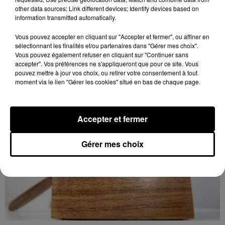
LUISANT - SPECTACLE : COMBAT
other data sources; Link different devices; Identify devices based on
CHORÉGRAPHIÉ
information transmitted automatically.
Vendredi 28 mai 2027 à 20h30 à la salle André Malraux
de Luisant : Combat chorégraphié. Spectacle-
Vous pouvez accepter en cliquant sur "Accepter et fermer", ou affiner en
sélectionnant les finalités et/ou partenaires dans "Gérer mes choix".
conférence. Par la Compagnie Armata.
Vous pouvez également refuser en cliquant sur "Continuer sans
accepter". Vos préférences ne s'appliqueront que pour ce site. Vous
pouvez mettre à jour vos choix, ou retirer votre consentement à tout
moment via le lien "Gérer les cookies" situé en bas de chaque page.
Accepter et fermer
Gérer mes choix