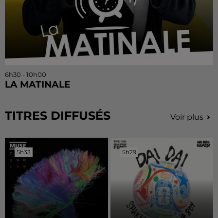
6h30 - 10h00
LA MATINALE
TITRES DIFFUSÉS
Voir plus
5h33
5h33
5h29
5h29