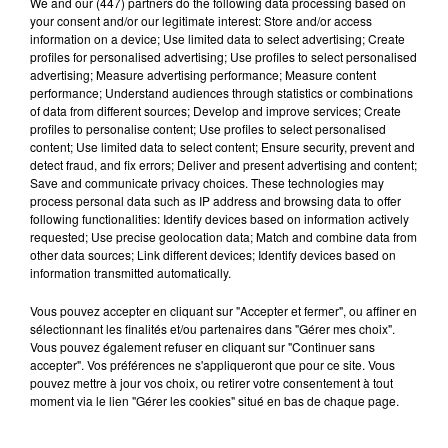
We and
our (447) partners
do the following data processing based on
your consent and/or our legitimate interest: Store and/or access
information on a device; Use limited data to select advertising; Create
Stars'Terre 2026 : Philippe Palmieri dévoile
profiles for personalised advertising; Use profiles to select personalised
les ambitions d'un...
advertising; Measure advertising performance; Measure content
performance; Understand audiences through statistics or combinations
À quelques semaines de la première édition de
of data from different sources; Develop and improve services; Create
Stars'Terre, organisée du 18 au 20 septembre 2026 au
profiles to personalise content; Use profiles to select personalised
Château de Courtalain, Philippe Palmieri, président...
content; Use limited data to select content; Ensure security, prevent and
detect fraud, and fix errors; Deliver and present advertising and content;
LES JEUX
Save and communicate privacy choices. These technologies may
Voir plus
process personal data such as IP address and browsing data to offer
following functionalities: Identify devices based on information actively
requested; Use precise geolocation data; Match and combine data from
other data sources; Link different devices; Identify devices based on
information transmitted automatically.
Vous pouvez accepter en cliquant sur "Accepter et fermer", ou affiner en
sélectionnant les finalités et/ou partenaires dans "Gérer mes choix".
Vous pouvez également refuser en cliquant sur "Continuer sans
accepter". Vos préférences ne s'appliqueront que pour ce site. Vous
pouvez mettre à jour vos choix, ou retirer votre consentement à tout
moment via le lien "Gérer les cookies" situé en bas de chaque page.