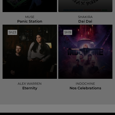
MUSE
SHAKIRA
Panic Station
Dai Dai
5h23
5h23
5h19
5h19
ALEX WARREN
INDOCHINE
Eternity
Nos Celebrations