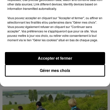
other data sources; Link different devices; Identify devices based on
information transmitted automatically.
Vous pouvez accepter en cliquant sur "Accepter et fermer", ou affiner en
sélectionnant les finalités et/ou partenaires dans "Gérer mes choix".
Vous pouvez également refuser en cliquant sur "Continuer sans
accepter". Vos préférences ne s'appliqueront que pour ce site. Vous
pouvez mettre à jour vos choix, ou retirer votre consentement à tout
moment via le lien "Gérer les cookies" situé en bas de chaque page.
17h02
BLOIS (41) - CONFÉRENCE : « SOYEZ
Accepter et fermer
MAUDITS ! »
Jeudi 4 février 2027 à 14h30 à l'auditorium Samuel
Gérer mes choix
Paty, bibliothèque Abbé-Grégoire de Blois (Loir-et-
Cher) : « Soyez maudits ! » Les malédictions
déposées...