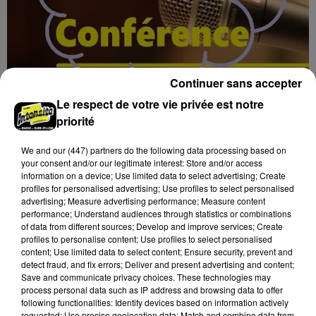
Continuer sans accepter
Le respect de votre vie privée est notre
priorité
17h04
BLOIS (41) - CONFÉRENCE : L’ÉPOPÉE DES
We and
our (447) partners
do the following data processing based on
TERRE-NEUVAS
your consent and/or our legitimate interest: Store and/or access
Jeudi 11 février 2027 à 14h30 à l'auditorium Samuel
information on a device; Use limited data to select advertising; Create
Paty, bibliothèque Abbé-Grégoire de Blois (Loir-et-
profiles for personalised advertising; Use profiles to select personalised
advertising; Measure advertising performance; Measure content
Cher) : L’épopée des Terre-Neuvas. Conférence de...
performance; Understand audiences through statistics or combinations
of data from different sources; Develop and improve services; Create
profiles to personalise content; Use profiles to select personalised
content; Use limited data to select content; Ensure security, prevent and
detect fraud, and fix errors; Deliver and present advertising and content;
Save and communicate privacy choices. These technologies may
process personal data such as IP address and browsing data to offer
following functionalities: Identify devices based on information actively
requested; Use precise geolocation data; Match and combine data from