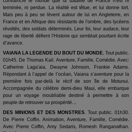
convaincre le monde que la bataille de France n'est ni
terminée, ni perdue. La réalité est têtue, et lui donne tort.
Mais peu à peu se lèvent autour de lui en Angleterre, en
France et en Afrique des résistants de l'ombre, des lycéens
révoltés, des soldats déterminés. Leur foi, leur audace, leur
rage de liberté défient l'Histoire qui semblait pourtant écrite
d’avance.
VAIANA LA LEGENDE DU BOUT DU MONDE.
Tout public.
01h45. De Thomas Kail. Aventure, Famille, Comédie. Avec:
Catherine Laga'aia, Dwayne Johnson, Frankie Adams.
Répondant à l’appel de l’océan, Vaiana s’aventure pour la
première fois par-delà le récif de son île de Motunui.
Accompagnée du célèbre demi-dieu Maui, elle embarque
pour un voyage inoubliable destiné à permettre à son
peuple de retrouver sa prospérité…
DES MINIONS ET DES MONSTRES
. Tout public. 01h30.
De Pierre Coffin. Animation, Aventure, Famille, Comédie.
Avec Pierre Coffin, Amy Sedaris, Romesh Ranganathan.