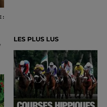
 :
à
LES PLUS LUS
e