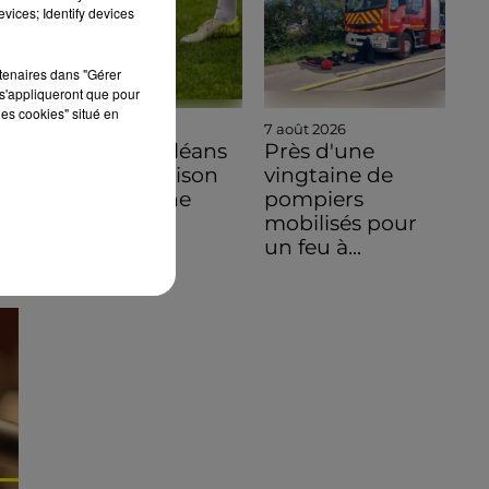
vices; Identify devices
rtenaires dans "Gérer
s'appliqueront que pour
les cookies" situé en
7 août 2026
7 août 2026
Ligue 3, Orléans
Près d'une
ouvre sa saison
vingtaine de
en Bretagne
pompiers
mobilisés pour
un feu à...