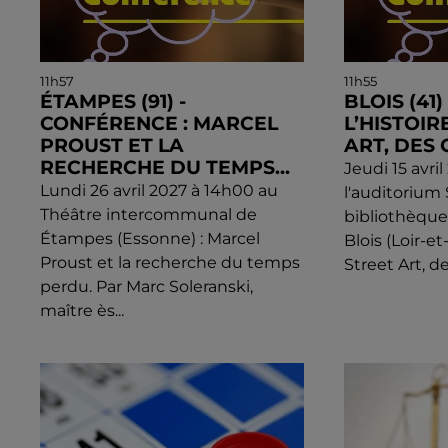
11h57
11h55
ÉTAMPES (91) -
BLOIS (41
CONFÉRENCE : MARCEL
L’HISTOIR
PROUST ET LA
ART, DES 
RECHERCHE DU TEMPS...
Jeudi 15 avri
Lundi 26 avril 2027 à 14h00 au
l'auditorium
Théâtre intercommunal de
bibliothèqu
Étampes (Essonne) : Marcel
Blois (Loir-et
Proust et la recherche du temps
Street Art, de
perdu. Par Marc Soleranski,
maître ès...