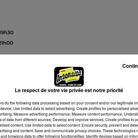
 19h30
 21h00
Contin
 à 12h26
Le respect de votre vie privée est notre priorité
ers
do the following data processing based on your consent and/or our legitimate int
device; Use limited data to select advertising; Create profiles for personalised adver
vertising; Measure advertising performance; Measure content performance; Unders
ns of data from different sources; Develop and improve services; Create profiles to 
alised content; Use limited data to select content; Ensure security, prevent and detect
ertising and content; Save and communicate privacy choices. These technologies
and browsing data to offer following functionalities: Identify devices based on infor