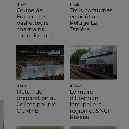
11h47
11h35
Coupe de
Trois nocturnes
France : les
en août au
basketteurs
Refuge La
chartrains
Tanière
connaissent la...
11h10
10h42
Match de
Le maire
préparation au
d'Epernon
Colisée pour le
interpelle la
C'CMHB
région et SNCF
Réseau