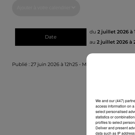
Ajouter à votre calendrier
du
2 juillet 2026 à
Date
au
2 juillet 2026 à
Publié : 27 juin 2026 à 12h25 - Modifié : 27 juin 2026
We and
our (447) partn
access information on a 
select personalised ad
statistics or combinatio
profiles to select person
Deliver and present adv
data such as IP address 