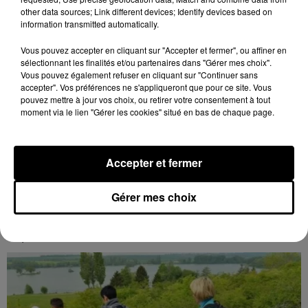
other data sources; Link different devices; Identify devices based on
information transmitted automatically.
Vous pouvez accepter en cliquant sur "Accepter et fermer", ou affiner en
sélectionnant les finalités et/ou partenaires dans "Gérer mes choix".
Vous pouvez également refuser en cliquant sur "Continuer sans
accepter". Vos préférences ne s'appliqueront que pour ce site. Vous
pouvez mettre à jour vos choix, ou retirer votre consentement à tout
moment via le lien "Gérer les cookies" situé en bas de chaque page.
17h02
BLOIS (41) - CONFÉRENCE : « SOYEZ
Accepter et fermer
MAUDITS ! »
Jeudi 4 février 2027 à 14h30 à l'auditorium Samuel
Gérer mes choix
Paty, bibliothèque Abbé-Grégoire de Blois (Loir-et-
Cher) : « Soyez maudits ! » Les malédictions
déposées...