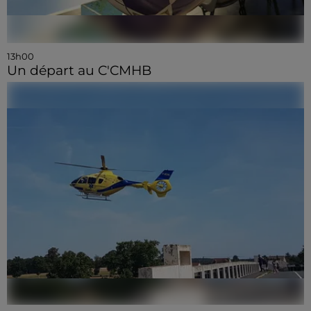
13h00
Un départ au C'CMHB