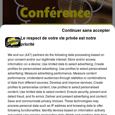
Continuer sans accepter
Le respect de votre vie privée est notre
priorité
17h04
BLOIS (41) - CONFÉRENCE : L’ÉPOPÉE DES
We and
our (447) partners
do the following data processing based on
TERRE-NEUVAS
your consent and/or our legitimate interest: Store and/or access
Jeudi 11 février 2027 à 14h30 à l'auditorium Samuel
information on a device; Use limited data to select advertising; Create
profiles for personalised advertising; Use profiles to select personalised
Paty, bibliothèque Abbé-Grégoire de Blois (Loir-et-
advertising; Measure advertising performance; Measure content
Cher) : L’épopée des Terre-Neuvas. Conférence de...
performance; Understand audiences through statistics or combinations
of data from different sources; Develop and improve services; Create
profiles to personalise content; Use profiles to select personalised
content; Use limited data to select content; Ensure security, prevent and
detect fraud, and fix errors; Deliver and present advertising and content;
Save and communicate privacy choices. These technologies may
process personal data such as IP address and browsing data to offer
following functionalities: Identify devices based on information actively
requested; Use precise geolocation data; Match and combine data from