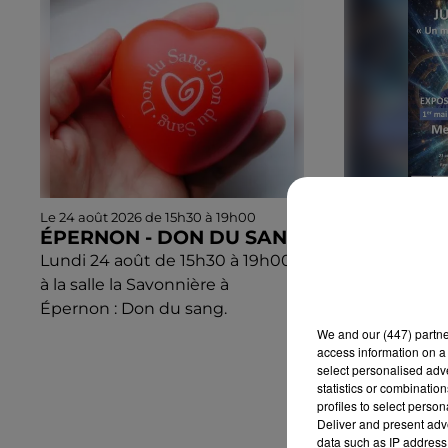
Le 24 août 2026 de 15h30 à 19h00
Du 29 août 2026
ÉPERNON - DON DU SANG
2026 à 18h00
ÉPERNON -
Lundi 24 août de 15h30 à 19h00
JULES VE
à la salle la Savonnière à
MERVEILL
Épernon : Don du sang.
Du 1er mai a
We and
our (447) partn
samedi de 14
access information on a 
select personalised ad
dimanche et 
statistics or combinatio
10h00 à 18h
profiles to select person
Conservatoir
Deliver and present adv
data such as IP address 
Pavés : Jules 