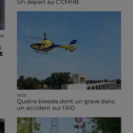
Un départ au C'CMHB
26
:
E
11h31
Quatre blessés dont un grave dans
un accident sur l'A10