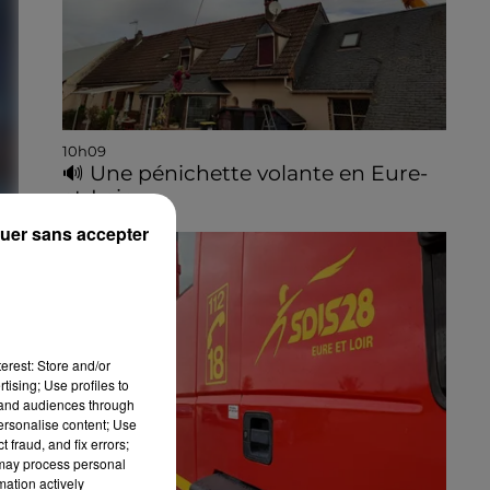
10h09
🔊 Une pénichette volante en Eure-
et-Loir
uer sans accepter
:
E
erest: Store and/or
tising; Use profiles to
tand audiences through
personalise content; Use
 fraud, and fix errors;
 may process personal
mation actively