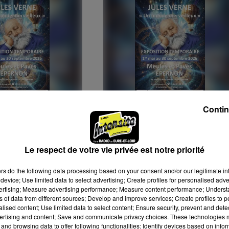
Contin
 à 14h00 au 30 août
Du 5 septembre 2026 à 14h00 au 6
septembre 2026 à 18h00
 EXPOSITION :
ÉPERNON - EXPOSITION 
RNE, UN MONDE
JULES VERNE, UN MOND
Le respect de votre vie privée est notre priorité
EUX
MERVEILLEUX
u 30 septembre,
Du 1er mai au 30 septembre,
ers
do the following data processing based on your consent and/or our legitimate int
h00 à 18h00,
samedi de 14h00 à 18h00,
device; Use limited data to select advertising; Create profiles for personalised adver
vertising; Measure advertising performance; Measure content performance; Unders
jours fériés de
dimanche et jours fériés de
ns of data from different sources; Develop and improve services; Create profiles to 
00 à Épernon au
10h00 à 18h00 à Épernon au
alised content; Use limited data to select content; Ensure security, prevent and detect
e des Meules et
Conservatoire des Meules et
ertising and content; Save and communicate privacy choices. These technologies
and browsing data to offer following functionalities: Identify devices based on infor
Verne,...
Pavés : Jules Verne,...