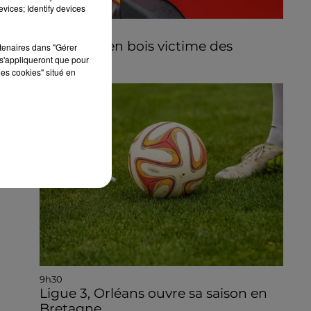
vices; Identify devices
9h41
Un chalet en bois victime des
rtenaires dans "Gérer
flammes
s'appliqueront que pour
les cookies" situé en
00
9h30
Ligue 3, Orléans ouvre sa saison en
Bretagne