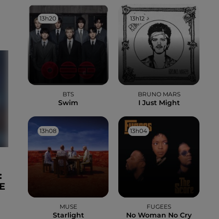
13h20
13h20
13h12
13h12
BTS
BRUNO MARS
Swim
I Just Might
13h08
13h08
13h04
13h04
:
E
MUSE
FUGEES
Starlight
No Woman No Cry