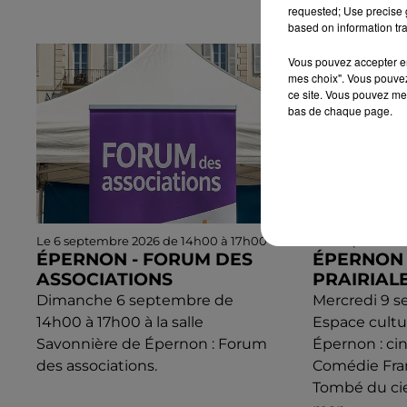
requested; Use precise g
based on information tra
Vous pouvez accepter en 
mes choix". Vous pouvez
ce site. Vous pouvez met
bas de chaque page.
Le 6 septembre 2026 de 14h00 à 17h00
Le 9 septembre
ÉPERNON - FORUM DES
ÉPERNON 
ASSOCIATIONS
PRAIRIAL
Dimanche 6 septembre de
Mercredi 9 s
14h00 à 17h00 à la salle
Espace cultur
Savonnière de Épernon : Forum
Épernon : ci
des associations.
Comédie Fran
Tombé du cie