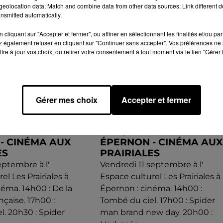
eolocation data; Match and combine data from other data sources; Link different de
nsmitted automatically.
cliquant sur "Accepter et fermer", ou affiner en sélectionnant les finalités et/ou pa
 également refuser en cliquant sur "Continuer sans accepter". Vos préférences ne 
tre à jour vos choix, ou retirer votre consentement à tout moment via le lien "Gérer 
Gérer mes choix
Accepter et fermer
 2026 de 14h00 à 23h00
Le 11 septembre 2026 de 14h00 à 22h
- CINÉMA AUX
ÉPERNON - CINÉMA AUX
ES
PRAIRIALES
eptembre à l'
Vendredi 11 septembre à l'
el Les Prairiales à
Espace culturel Les Prairiales à
néma. 14h00 : De la
Épernon : cinéma. 14h00 :
çaise. 17h00 :
Tombé du ciel. 17h00 : Spider
l. 20h30 : Spider
man brand new day. 20h00 :