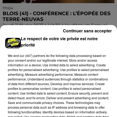
17h04
BLOIS (41) - CONFÉRENCE : L’ÉPOPÉE DES
TERRE-NEUVAS
Jeudi 11 février 2027 à 14h30 à l'auditorium Samuel
Continuer sans accepter
Paty, bibliothèque Abbé-Grégoire de Blois (Loir-et-
Cher) : L’épopée des Terre-Neuvas. Conférence de...
Le respect de votre vie privée est notre
priorité
We and
our (447) partners
do the following data processing based on
your consent and/or our legitimate interest: Store and/or access
information on a device; Use limited data to select advertising; Create
profiles for personalised advertising; Use profiles to select personalised
advertising; Measure advertising performance; Measure content
performance; Understand audiences through statistics or combinations
of data from different sources; Develop and improve services; Create
profiles to personalise content; Use profiles to select personalised
content; Use limited data to select content; Ensure security, prevent and
detect fraud, and fix errors; Deliver and present advertising and content;
Save and communicate privacy choices. These technologies may
process personal data such as IP address and browsing data to offer
following functionalities: Identify devices based on information actively
requested; Use precise geolocation data; Match and combine data from