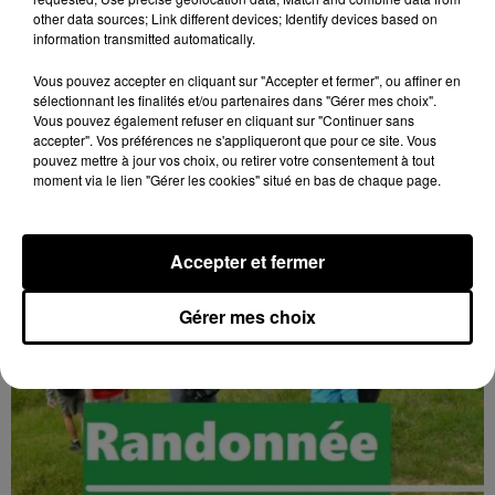
other data sources; Link different devices; Identify devices based on
information transmitted automatically.
17h02
Vous pouvez accepter en cliquant sur "Accepter et fermer", ou affiner en
BLOIS (41) - CONFÉRENCE : « SOYEZ
sélectionnant les finalités et/ou partenaires dans "Gérer mes choix".
MAUDITS ! »
Vous pouvez également refuser en cliquant sur "Continuer sans
Jeudi 4 février 2027 à 14h30 à l'auditorium Samuel
accepter". Vos préférences ne s'appliqueront que pour ce site. Vous
pouvez mettre à jour vos choix, ou retirer votre consentement à tout
Paty, bibliothèque Abbé-Grégoire de Blois (Loir-et-
moment via le lien "Gérer les cookies" situé en bas de chaque page.
Cher) : « Soyez maudits ! » Les malédictions
déposées...
Accepter et fermer
Gérer mes choix