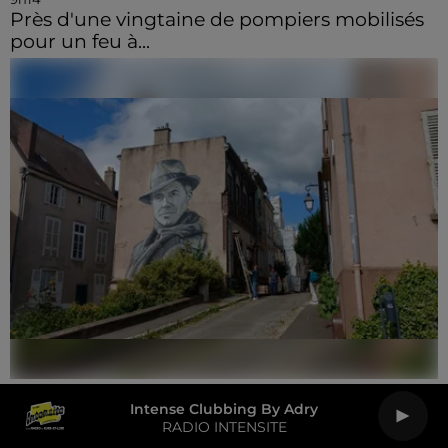
Près d'une vingtaine de pompiers mobilisés
pour un feu à...
6 août 2026
Intense Clubbing By Adry
🔊 Les touristes dans les pas de Jean Moulin
RADIO INTENSITE