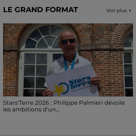
Grâce...
LE GRAND FORMAT
Voir plus
Stars'Terre 2026 : Philippe Palmieri dévoile
les ambitions d'un...
À quelques semaines de la première édition de
Stars'Terre, organisée du 18 au 20 septembre 2026 au
Château de Courtalain, Philippe Palmieri, président...