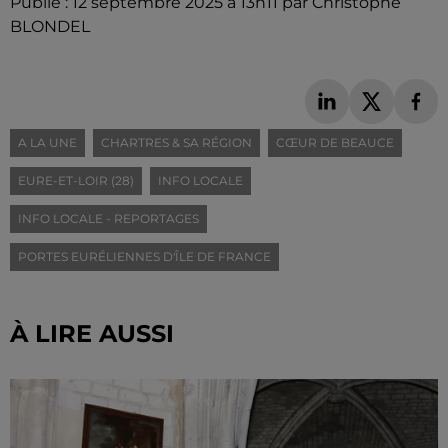
Publié : 12 septembre 2025 à 13h11 par Christophe
BLONDEL
A LA UNE
CHARTRES & SA RÉGION
CŒUR DE BEAUCE
EURE-ET-LOIR (28)
INFO LOCALE
INFO LOCALE - REPORTAGES
PORTES EURÉLIENNES D'ÎLE DE FRANCE
À LIRE AUSSI