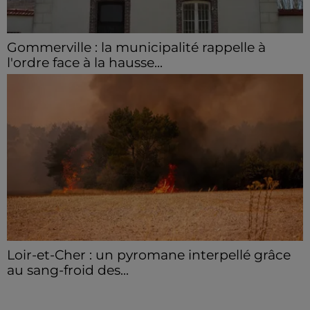
Gommerville : la municipalité rappelle à
l'ordre face à la hausse...
Incrustation de déchets, déjections sur les sites
symboliques et temps communal gaspillé : face à la
hausse des incivilités, la mairie de Gommerville
hausse...
Loir-et-Cher : un pyromane interpellé grâce
au sang-froid des...
Samedi 25 juillet, plus d'une dizaine de feux de
champs et de sous-bois ont été déclenchés dans le