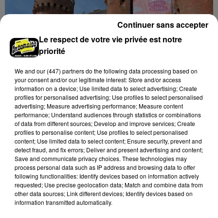
Continuer sans accepter
Le respect de votre vie privée est notre
priorité
We and
our (447) partners
do the following data processing based on
your consent and/or our legitimate interest: Store and/or access
information on a device; Use limited data to select advertising; Create
profiles for personalised advertising; Use profiles to select personalised
🔊 LE ROI HENRI IV REPREND VIE EN EURE-
advertising; Measure advertising performance; Measure content
ET-LOIR
performance; Understand audiences through statistics or combinations
of data from different sources; Develop and improve services; Create
profiles to personalise content; Use profiles to select personalised
content; Use limited data to select content; Ensure security, prevent and
detect fraud, and fix errors; Deliver and present advertising and content;
Save and communicate privacy choices. These technologies may
process personal data such as IP address and browsing data to offer
following functionalities: Identify devices based on information actively
requested; Use precise geolocation data; Match and combine data from
other data sources; Link different devices; Identify devices based on
information transmitted automatically.