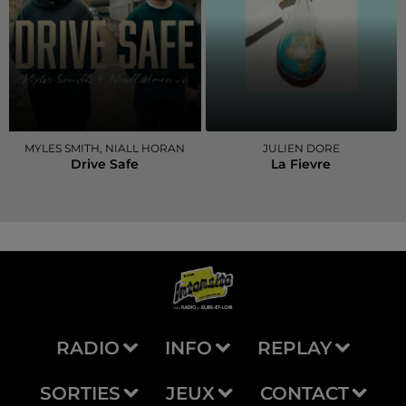
MYLES SMITH, NIALL HORAN
JULIEN DORE
Drive Safe
La Fievre
RADIO
INFO
REPLAY
SORTIES
JEUX
CONTACT