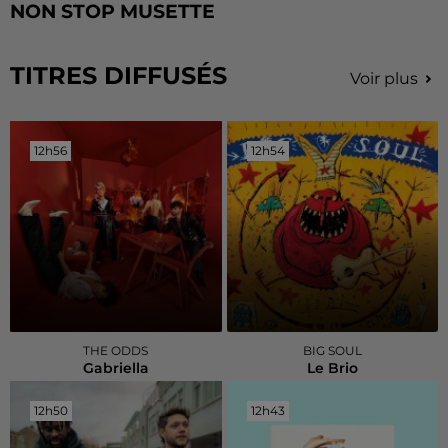
NON STOP MUSETTE
TITRES DIFFUSÉS
Voir plus
12h56
12h56
12h54
12h54
THE ODDS
BIG SOUL
Gabriella
Le Brio
12h50
12h50
12h43
12h43