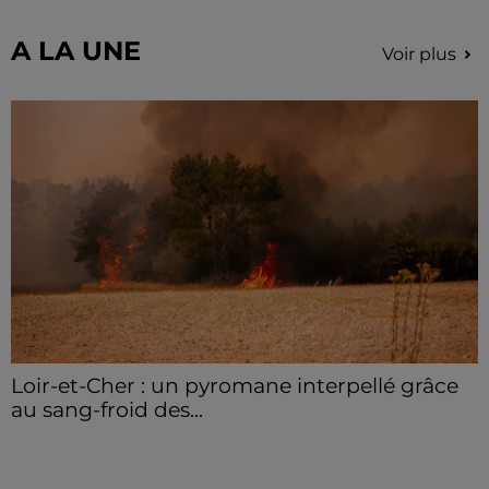
secteur de Fontaine-les-Côteaux, Montoire et Lunay.
Grâce...
A LA UNE
Voir plus
Loir-et-Cher : un pyromane interpellé grâce
au sang-froid des...
Samedi 25 juillet, plus d'une dizaine de feux de
champs et de sous-bois ont été déclenchés dans le
secteur de Fontaine-les-Côteaux, Montoire et Lunay.