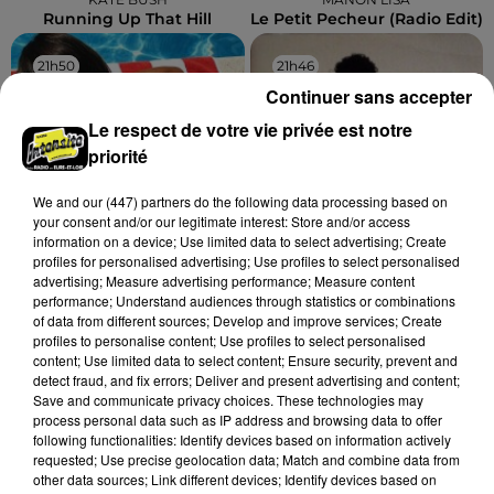
Running Up That Hill
Le Petit Pecheur (radio Edit)
21h50
21h50
21h46
21h46
Continuer sans accepter
Le respect de votre vie privée est notre
priorité
We and
our (447) partners
do the following data processing based on
your consent and/or our legitimate interest: Store and/or access
information on a device; Use limited data to select advertising; Create
profiles for personalised advertising; Use profiles to select personalised
advertising; Measure advertising performance; Measure content
GIMS
M PEOPLE
performance; Understand audiences through statistics or combinations
Soleil
Moving On Up
of data from different sources; Develop and improve services; Create
profiles to personalise content; Use profiles to select personalised
content; Use limited data to select content; Ensure security, prevent and
detect fraud, and fix errors; Deliver and present advertising and content;
Save and communicate privacy choices. These technologies may
A LA UNE
Voir plus
process personal data such as IP address and browsing data to offer
following functionalities: Identify devices based on information actively
requested; Use precise geolocation data; Match and combine data from
other data sources; Link different devices; Identify devices based on