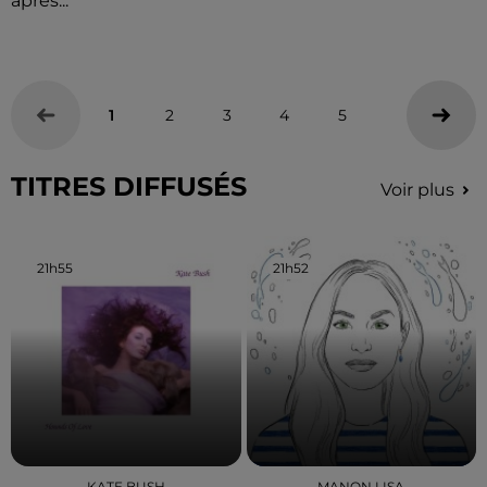
après...
1
2
3
4
5
TITRES DIFFUSÉS
Voir plus
21h55
21h55
21h52
21h52
KATE BUSH
MANON LISA