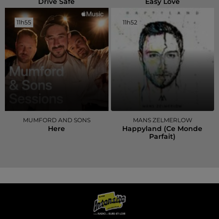
Drive Safe
Easy Love
11h55
11h55
11h52
11h52
MUMFORD AND SONS
MANS ZELMERLOW
Here
Happyland (ce Monde
Parfait)