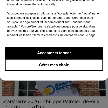
L'EFS a besoin de vous
information transmitted automatically.
Les collectes de sang restent en tension en Eure-et-
Vous pouvez accepter en cliquant sur "Accepter et fermer", ou affiner en
Loir, avec de nombreux créneaux à réserver.
sélectionnant les finalités et/ou partenaires dans "Gérer mes choix".
Vous pouvez également refuser en cliquant sur "Continuer sans
LE GRAND FORMAT
accepter". Vos préférences ne s'appliqueront que pour ce site. Vous
Voir plus
pouvez mettre à jour vos choix, ou retirer votre consentement à tout
moment via le lien "Gérer les cookies" situé en bas de chaque page.
Accepter et fermer
Gérer mes choix
Stars'Terre 2026 : Philippe Palmieri dévoile
les ambitions d'un...