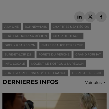
A LA UNE
BONNEVALAIS
CHARTRES & SA RÉGION
CHÂTEAUDUN & SA RÉGION
CŒUR DE BEAUCE
DREUX & SA RÉGION
ENTRE BEAUCE ET PERCHE
EURE-ET-LOIR (28)
FORÊTS DU PERCHE
GRAND FORMAT
INFO LOCALE
NOGENT-LE-ROTROU & SA RÉGION
PORTES EURÉLIENNES D'ÎLE DE FRANCE
TERRES DE PERCHE
DERNIERES INFOS
Voir plus