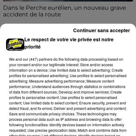
Dans le Perche eurélien, un nouveau grave
accident de la route
Deux blessés ont été pris en charge, dont un en
urgence absolue.
Continuer sans accepter
Le respect de votre vie privée est notre
A LA UNE
priorité
Voir plus
We and
our (447) partners
do the following data processing based on
your consent and/or our legitimate interest: Store and/or access
information on a device; Use limited data to select advertising; Create
profiles for personalised advertising; Use profiles to select personalised
advertising; Measure advertising performance; Measure content
performance; Understand audiences through statistics or combinations
of data from different sources; Develop and improve services; Create
profiles to personalise content; Use profiles to select personalised
content; Use limited data to select content; Ensure security, prevent and
detect fraud, and fix errors; Deliver and present advertising and content;
Save and communicate privacy choices. These technologies may
process personal data such as IP address and browsing data to offer
following functionalities: Identify devices based on information actively
requested; Use precise geolocation data; Match and combine data from
other data sources; Link different devices; Identify devices based on