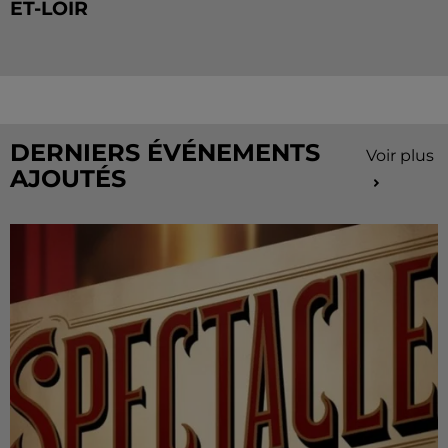
ET-LOIR
Les riverains de la Bourdinière Saint Loup ont pu
observer un drôle d'oiseau, jeudi 06 août, en milieu
de matinée. Une pénichette non pas sur l'eau mais
dans...
DERNIERS ÉVÉNEMENTS
Voir plus
AJOUTÉS