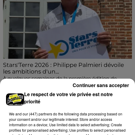
Stars'Terre 2026 : Philippe Palmieri dévoile
les ambitions d'un...
À quelques semaines de la première édition de
Continuer sans accepter
Stars'Terre, organisée du 18 au 20 septembre 2026 au
Château de Courtalain, Philippe Palmieri, président...
Le respect de votre vie privée est notre
priorité
We and
our (447) partners
do the following data processing based on
your consent and/or our legitimate interest: Store and/or access
TITRES DIFFUSÉS
information on a device; Use limited data to select advertising; Create
Voir plus
profiles for personalised advertising; Use profiles to select personalised