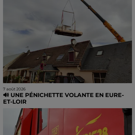
la recherche contre le cancer.
7 août 2026
🔊 UNE PÉNICHETTE VOLANTE EN EURE-
ET-LOIR
Les riverains de la Bourdinière Saint Loup ont pu
observer un drôle d'oiseau, jeudi 06 août, en milieu
de matinée. Une pénichette non pas sur l'eau mais
dans...