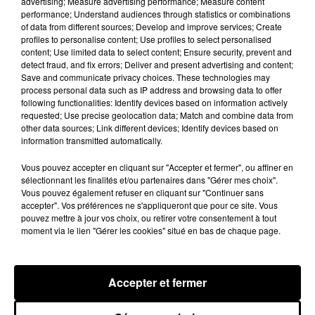
advertising; Measure advertising performance; Measure content
performance; Understand audiences through statistics or combinations
of data from different sources; Develop and improve services; Create
6h49
6h49
6h45
6h45
profiles to personalise content; Use profiles to select personalised
content; Use limited data to select content; Ensure security, prevent and
detect fraud, and fix errors; Deliver and present advertising and content;
Save and communicate privacy choices. These technologies may
process personal data such as IP address and browsing data to offer
following functionalities: Identify devices based on information actively
requested; Use precise geolocation data; Match and combine data from
other data sources; Link different devices; Identify devices based on
information transmitted automatically.
Vous pouvez accepter en cliquant sur "Accepter et fermer", ou affiner en
DOLLY
ADIEU BARBARA
sélectionnant les finalités et/ou partenaires dans "Gérer mes choix".
Je N Veux Pas Rester Sage
Desarmee
Vous pouvez également refuser en cliquant sur "Continuer sans
accepter". Vos préférences ne s'appliqueront que pour ce site. Vous
6h41
6h41
6h37
6h37
pouvez mettre à jour vos choix, ou retirer votre consentement à tout
moment via le lien "Gérer les cookies" situé en bas de chaque page.
Accepter et fermer