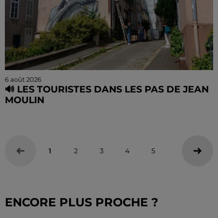
6 août 2026
🔊 LES TOURISTES DANS LES PAS DE JEAN
MOULIN
Le « tourisme de mémoire » s'invite dans les sorties
estivales de Chartres Tourisme.
1
2
3
4
5
ENCORE PLUS PROCHE ?