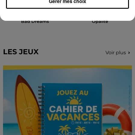
Gérer mes choix
TEDDY SWIMS
TAYLOR SWIFT
Bad Dreams
Opalite
LES JEUX
Voir plus