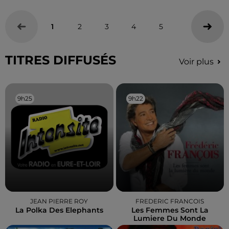
1
2
3
4
5
TITRES DIFFUSÉS
Voir plus
9h25
9h25
9h22
9h22
JEAN PIERRE ROY
FREDERIC FRANCOIS
La Polka Des Elephants
Les Femmes Sont La
Lumiere Du Monde