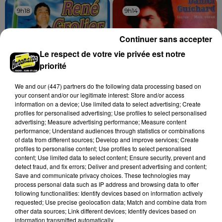
9h18
9h18
9h14
9h14
Continuer sans accepter
Le respect de votre vie privée est notre
priorité
We and
our (447) partners
do the following data processing based on
your consent and/or our legitimate interest: Store and/or access
information on a device; Use limited data to select advertising; Create
RENE GROLIER
DANIEL GUICHARD
profiles for personalised advertising; Use profiles to select personalised
Vive Le Mariage
Mon Vieux
advertising; Measure advertising performance; Measure content
performance; Understand audiences through statistics or combinations
of data from different sources; Develop and improve services; Create
profiles to personalise content; Use profiles to select personalised
content; Use limited data to select content; Ensure security, prevent and
A LA UNE
detect fraud, and fix errors; Deliver and present advertising and content;
Voir plus
Save and communicate privacy choices. These technologies may
process personal data such as IP address and browsing data to offer
following functionalities: Identify devices based on information actively
requested; Use precise geolocation data; Match and combine data from
other data sources; Link different devices; Identify devices based on
information transmitted automatically.