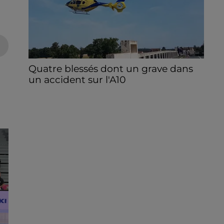
Quatre blessés dont un grave dans
un accident sur l'A10
Le choc a eu lieu dans la matinée, vendredi
7 août à hauteur de Sainville en direction
d'Orléans.