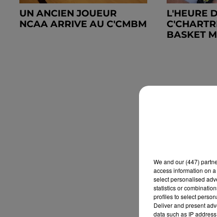
UN ANCIEN JOUEUR
L'HEURE 
NCAA ARRIVE AU C'CMBM
C'CHARTR
BASKET MA
We and
our (447) partn
access information on a 
select personalised ad
statistics or combinatio
profiles to select person
Deliver and present adv
data such as IP address 