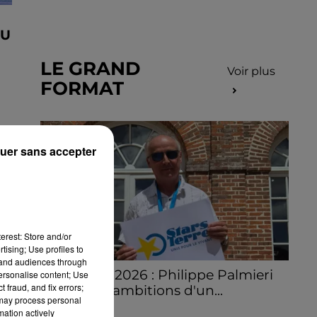
AU
LE GRAND
Voir plus
FORMAT
uer sans accepter
erest: Store and/or
tising; Use profiles to
tand audiences through
Stars'Terre 2026 : Philippe Palmieri
personalise content; Use
 fraud, and fix errors;
dévoile les ambitions d'un...
 may process personal
À quelques semaines de la première
mation actively