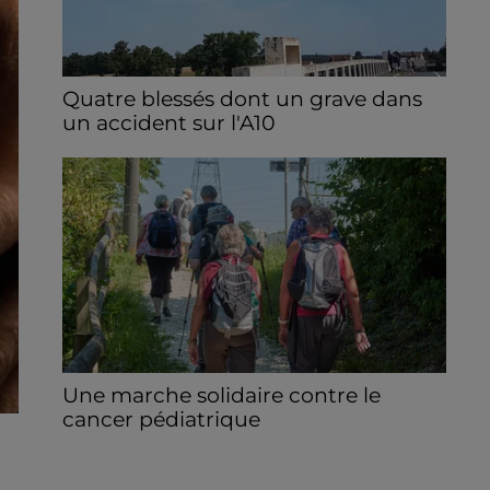
Quatre blessés dont un grave dans
un accident sur l'A10
Le choc a eu lieu dans la matinée, vendredi
7 août à hauteur de Sainville en direction
d'Orléans.
Une marche solidaire contre le
cancer pédiatrique
Le 13 septembre prochain, à Sours, une
randonnée solidaire est organisée afin de