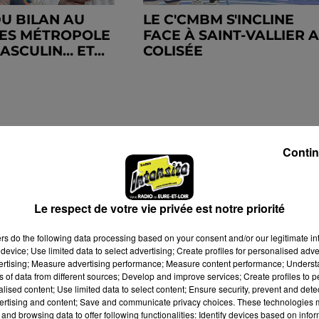
DU BILAN AU
LE C'CMBM S'INCLINE
ES MÉTROPOLE
FACE À SAINT-VALLIER 
SCULIN… ET...
COLISÉE
Contin
Le respect de votre vie privée est notre priorité
ers
do the following data processing based on your consent and/or our legitimate int
device; Use limited data to select advertising; Create profiles for personalised adver
vertising; Measure advertising performance; Measure content performance; Unders
ns of data from different sources; Develop and improve services; Create profiles to 
alised content; Use limited data to select content; Ensure security, prevent and detect
ertising and content; Save and communicate privacy choices. These technologies
and browsing data to offer following functionalities: Identify devices based on infor