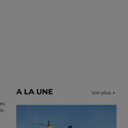
récolter des fonds pour la recherche contre
le cancer.
A LA UNE
Voir plus
es
6-