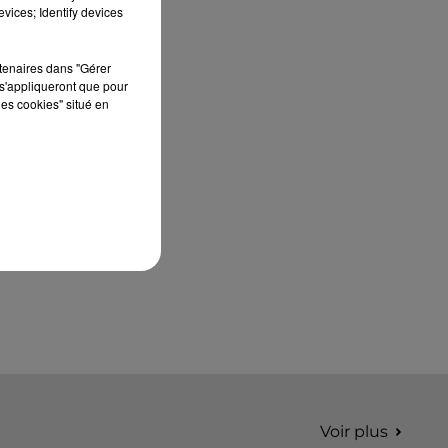
édition de Stars'Terre, organisée du 18 au 20
vices; Identify devices
septembre 2026 au Château de Courtalain,
Philippe Palmieri, président...
rtenaires dans "Gérer
s'appliqueront que pour
les cookies" situé en
Voir plus