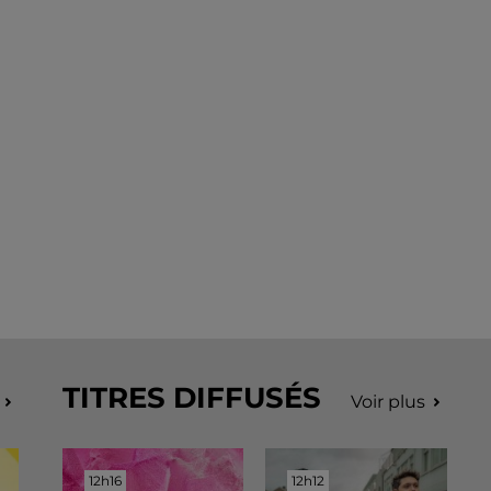
TITRES DIFFUSÉS
Voir plus
12h16
12h16
12h12
12h12