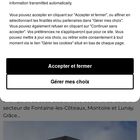
information transmitted automatically.
Vous pouvez accepter en cliquant sur "Accepter et fermer", ou affiner en
sélectionnant les finalités et/ou partenaires dans "Gérer mes choix".
Vous pouvez également refuser en cliquant sur "Continuer sans
accepter". Vos préférences ne s'appliqueront que pour ce site. Vous
pouvez mettre à jour vos choix, ou retirer votre consentement à tout
moment via le lien "Gérer les cookies" situé en bas de chaque page.
Accepter et fermer
Loir-et-Cher : un pyromane interpellé grâce
Gérer mes choix
au sang-froid des...
Samedi 25 juillet, plus d'une dizaine de feux de
champs et de sous-bois ont été déclenchés dans le
secteur de Fontaine-les-Côteaux, Montoire et Lunay.
Grâce...