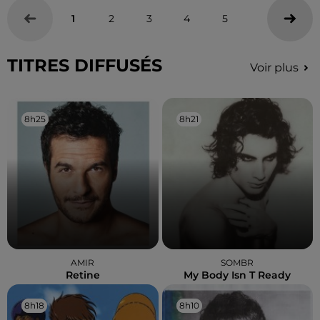
1
2
3
4
5
TITRES DIFFUSÉS
Voir plus
8h25
8h25
8h21
8h21
AMIR
SOMBR
Retine
My Body Isn T Ready
8h18
8h18
8h10
8h10