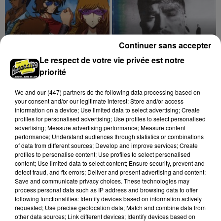
Continuer sans accepter
Le respect de votre vie privée est notre
priorité
DAFT PUNK
TEDDY SWIMS
We and
our (447) partners
do the following data processing based on
Harder, Better, Faster,
Mr Know It All
your consent and/or our legitimate interest: Store and/or access
Stronger
information on a device; Use limited data to select advertising; Create
profiles for personalised advertising; Use profiles to select personalised
advertising; Measure advertising performance; Measure content
performance; Understand audiences through statistics or combinations
of data from different sources; Develop and improve services; Create
A LA UNE
profiles to personalise content; Use profiles to select personalised
Voir plus
content; Use limited data to select content; Ensure security, prevent and
detect fraud, and fix errors; Deliver and present advertising and content;
Save and communicate privacy choices. These technologies may
process personal data such as IP address and browsing data to offer
following functionalities: Identify devices based on information actively
requested; Use precise geolocation data; Match and combine data from
other data sources; Link different devices; Identify devices based on