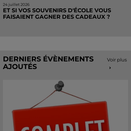
24 juillet 2026
ET SI VOS SOUVENIRS D'ÉCOLE VOUS
FAISAIENT GAGNER DES CADEAUX ?
Le mois de juillet touche à sa fin, mais le Cahier de
Vacances continue sur Radio Intensité ! Chaque
matin, tentez de remporter des sorties, des activités
de...
DERNIERS ÉVÈNEMENTS
Voir plus
AJOUTÉS