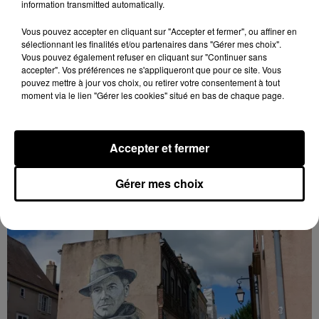
information transmitted automatically.
Vous pouvez accepter en cliquant sur "Accepter et fermer", ou affiner en
Encore de nouvelles chances de gagner avec
sélectionnant les finalités et/ou partenaires dans "Gérer mes choix".
Radio Intensité cet été...
Vous pouvez également refuser en cliquant sur "Continuer sans
accepter". Vos préférences ne s'appliqueront que pour ce site. Vous
pouvez mettre à jour vos choix, ou retirer votre consentement à tout
moment via le lien "Gérer les cookies" situé en bas de chaque page.
Accepter et fermer
INFO LOCALE
Voir plus
Gérer mes choix