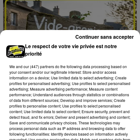
Continuer sans accepter
Le respect de votre vie privée est notre
priorité
We and
our (447) partners
do the following data processing based on
your consent and/or our legitimate interest: Store and/or access
information on a device; Use limited data to select advertising; Create
profiles for personalised advertising; Use profiles to select personalised
advertising; Measure advertising performance; Measure content
performance; Understand audiences through statistics or combinations
of data from different sources; Develop and improve services; Create
17h16
profiles to personalise content; Use profiles to select personalised
LES ROCHES-L'ÉVÊQUE (41) - VIDE-
content; Use limited data to select content; Ensure security, prevent and
GRENIERS DE LA BERNACHE
detect fraud, and fix errors; Deliver and present advertising and content;
Save and communicate privacy choices. These technologies may
Dimanche 27 septembre, Les Roches-l'Évêque (Loir-
process personal data such as IP address and browsing data to offer
et-Cher), ancien terrain de camping : Vide-greniers de
following functionalities: Identify devices based on information actively
la Bernache.
requested; Use precise geolocation data; Match and combine data from