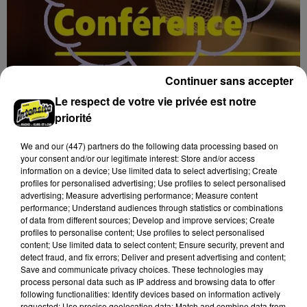
Continuer sans accepter
Le respect de votre vie privée est notre
17h02
priorité
BLOIS (41) - CONFÉRENCE : « SOYEZ
MAUDITS ! »
We and
our (447) partners
do the following data processing based on
Jeudi 4 février 2027 à 14h30 à l'auditorium Samuel
your consent and/or our legitimate interest: Store and/or access
information on a device; Use limited data to select advertising; Create
Paty, bibliothèque Abbé-Grégoire de Blois (Loir-et-
profiles for personalised advertising; Use profiles to select personalised
Cher) : « Soyez maudits ! » Les malédictions
advertising; Measure advertising performance; Measure content
déposées...
performance; Understand audiences through statistics or combinations
of data from different sources; Develop and improve services; Create
profiles to personalise content; Use profiles to select personalised
content; Use limited data to select content; Ensure security, prevent and
detect fraud, and fix errors; Deliver and present advertising and content;
Save and communicate privacy choices. These technologies may
process personal data such as IP address and browsing data to offer
following functionalities: Identify devices based on information actively
requested; Use precise geolocation data; Match and combine data from