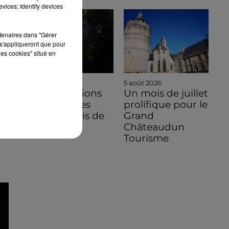
vices; Identify devices
rtenaires dans "Gérer
s'appliqueront que pour
les cookies" situé en
5 août 2026
5 août 2026
Des conditions
Un mois de juillet
hors normes
prolifique pour le
pour le mois de
Grand
juillet 2026
Châteaudun
Tourisme