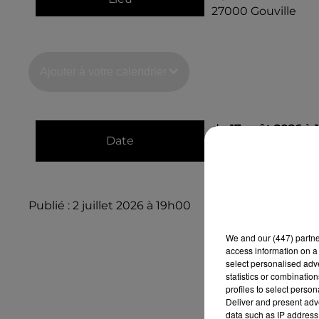
27000
Gouville
Ajouter à votre calendrier
du
17 août 2026 à
Date
au
17 août 2026 à 
Publié : 2 juillet 2026 à 19h00
We and
our (447) partn
access information on a 
select personalised ad
statistics or combinatio
profiles to select person
Deliver and present adv
data such as IP address 