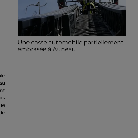
Une casse automobile partiellement
embrasée à Auneau
« chômage technique pour neuf personnes
» après le sinistre, qui a également fait un
blessé.
le
au
nt
urs
ue
 de