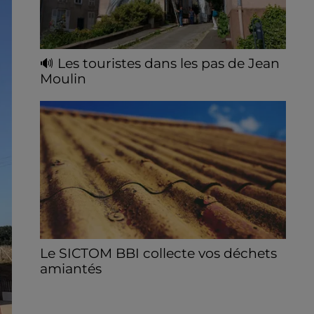
🔊 Les touristes dans les pas de Jean
Moulin
Le « tourisme de mémoire » s'invite dans
les sorties estivales de Chartres Tourisme.
Le SICTOM BBI collecte vos déchets
amiantés
La collecte se fait sous conditions et pour
un nombre limité de personnes, sur