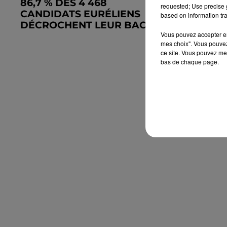
86,7 % DES 4 468
🔊 26 MIL
requested; Use precise g
CANDIDATS EURÉLIENS
POUR RÉN
based on information tra
DÉCROCHENT LEUR BAC
COLLÈGE 
Vous pouvez accepter en 
VÉTUSTE..
mes choix". Vous pouvez
ce site. Vous pouvez met
bas de chaque page.