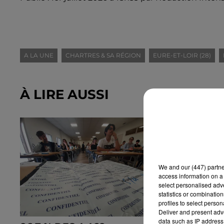
A LA UNE
CHARTRES & SA RÉGION
EURE-ET-LOIR (28)
À LIRE AUSSI
We and
our (447) partn
access information on a 
select personalised ad
statistics or combinatio
profiles to select person
Deliver and present adv
data such as IP address 