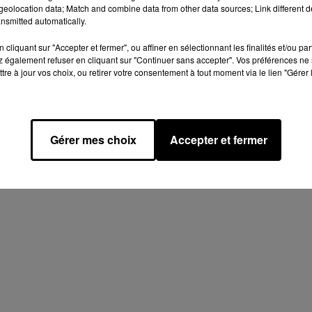
LIONS D'EUROS
COUP D'ENVOI DU
eolocation data; Match and combine data from other data sources; Link different de
OVER LE
BREVET DES COLLÈGES
nsmitted automatically.
LE PLUS
EN EURE-ET-LOIR
cliquant sur "Accepter et fermer", ou affiner en sélectionnant les finalités et/ou pa
.
 également refuser en cliquant sur "Continuer sans accepter". Vos préférences ne 
tre à jour vos choix, ou retirer votre consentement à tout moment via le lien "Gérer 
Gérer mes choix
Accepter et fermer