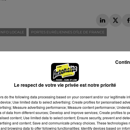
INFO LOCALE
PORTES EURÉLIENNES D'ÎLE DE FRANCE
Contin
Le respect de votre vie privée est notre priorité
ers
do the following data processing based on your consent and/or our legitimate int
device; Use limited data to select advertising; Create profiles for personalised adver
vertising; Measure advertising performance; Measure content performance; Unders
ns of data from different sources; Develop and improve services; Create profiles to 
alised content; Use limited data to select content; Ensure security, prevent and detect
ertising and content; Save and communicate privacy choices. These technologies
and browsing data to offer following functionalities: Identify devices based on infor