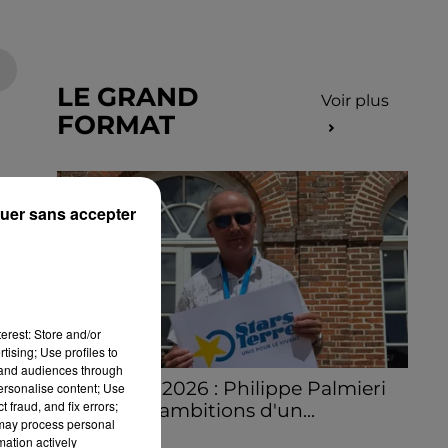
LE GRAND
Voir plus
FORMAT
uer sans accepter
erest: Store and/or
tising; Use profiles to
tand audiences through
Stars'Terre 2026 : Philippe Palmieri
personalise content; Use
 fraud, and fix errors;
dévoile les ambitions d'un...
 may process personal
À quelques semaines de la première
mation actively