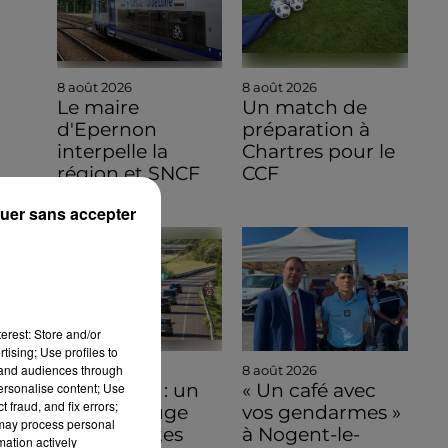
8 août 2026
8 août 2026
Le maire
Un match de
d'Epernon
préparation à
interpelle la
Chartres pour le
région et SNCF
CCF
Réseau
uer sans accepter
erest: Store and/or
tising; Use profiles to
tand audiences through
8 août 2026
8 août 2026
personalise content; Use
Bison Futé : un
« Un café avec
 fraud, and fix errors;
samedi rouge
vos gendarmes »
 may process personal
sur les routes
à Nogent-le-
mation actively