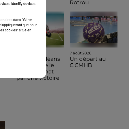
Rotrou
vices; Identify devices
rtenaires dans "Gérer
s'appliqueront que pour
les cookies" situé en
8 août 2026
7 août 2026
Ligue 3, Orléans
Un départ au
commence le
C'CMHB
championnat
par une victoire