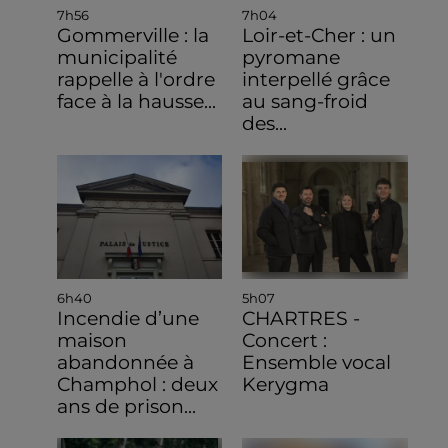
7h56
7h04
Gommerville : la
Loir-et-Cher : un
municipalité
pyromane
rappelle à l'ordre
interpellé grâce
face à la hausse...
au sang-froid
des...
6h40
5h07
Incendie d’une
CHARTRES -
maison
Concert :
abandonnée à
Ensemble vocal
Champhol : deux
Kerygma
ans de prison...