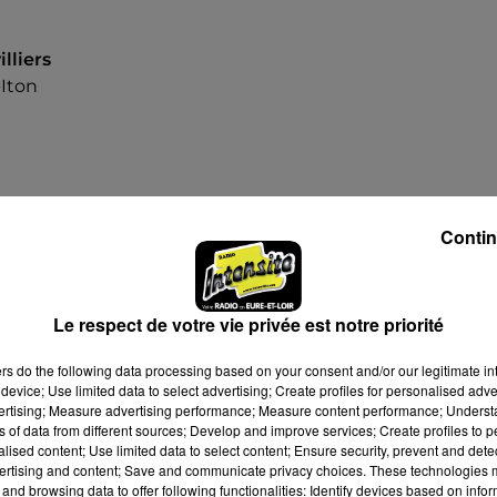
lliers
-Iton
Contin
18h30
19h30
Le respect de votre vie privée est notre priorité
ers
do the following data processing based on your consent and/or our legitimate int
device; Use limited data to select advertising; Create profiles for personalised adver
vertising; Measure advertising performance; Measure content performance; Unders
ns of data from different sources; Develop and improve services; Create profiles to 
alised content; Use limited data to select content; Ensure security, prevent and detect
ertising and content; Save and communicate privacy choices. These technologies
and browsing data to offer following functionalities: Identify devices based on infor