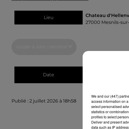
Chateau d'Hellenvi
Lieu
27000
Mesnils-sur
Ajouter à votre calendrier
du
16 août 2026 à 
Date
au
16 août 2026 à 
We and
our (447) partn
Publié : 2 juillet 2026 à 18h58
access information on a 
select personalised ad
statistics or combinatio
profiles to select person
Deliver and present adv
data such as IP address 