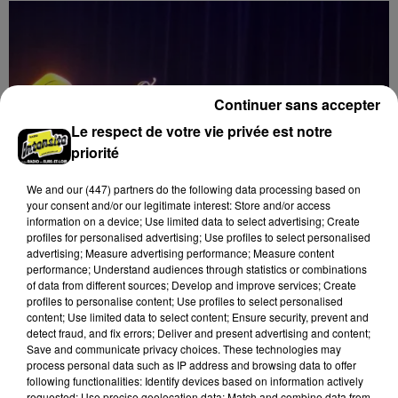
Continuer sans accepter
Le respect de votre vie privée est notre
priorité
We and
our (447) partners
do the following data processing based on
your consent and/or our legitimate interest: Store and/or access
information on a device; Use limited data to select advertising; Create
profiles for personalised advertising; Use profiles to select personalised
advertising; Measure advertising performance; Measure content
performance; Understand audiences through statistics or combinations
of data from different sources; Develop and improve services; Create
profiles to personalise content; Use profiles to select personalised
8 août 2026
content; Use limited data to select content; Ensure security, prevent and
LUISANT - SPECTACLE : COMBAT
detect fraud, and fix errors; Deliver and present advertising and content;
CHORÉGRAPHIÉ
Save and communicate privacy choices. These technologies may
Vendredi 28 mai 2027 à 20h30 à la salle André Malraux
process personal data such as IP address and browsing data to offer
following functionalities: Identify devices based on information actively
de Luisant : Combat chorégraphié. Spectacle-
requested; Use precise geolocation data; Match and combine data from