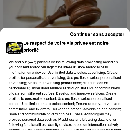
Continuer sans accepter
Le respect de votre vie privée est notre
priorité
We and
our (447) partners
do the following data processing based on
18h17
your consent and/or our legitimate interest: Store and/or access
LE COUDRAY - VENTE AUX ENCHÈRES :
information on a device; Use limited data to select advertising; Create
TSF, TÉLÉPHONES
profiles for personalised advertising; Use profiles to select personalised
Mardi 15 décembre à 10h00 à l'espace des ventes du
advertising; Measure advertising performance; Measure content
performance; Understand audiences through statistics or combinations
Coudray : vente aux enchères. TSF. Téléphones.
of data from different sources; Develop and improve services; Create
profiles to personalise content; Use profiles to select personalised
content; Use limited data to select content; Ensure security, prevent and
detect fraud, and fix errors; Deliver and present advertising and content;
Save and communicate privacy choices. These technologies may
process personal data such as IP address and browsing data to offer
following functionalities: Identify devices based on information actively
requested; Use precise geolocation data; Match and combine data from