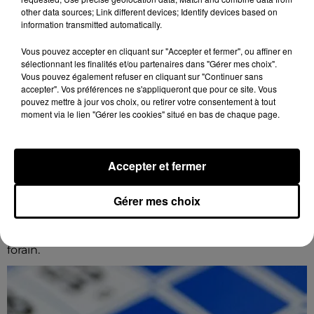
other data sources; Link different devices; Identify devices based on
information transmitted automatically.
Vous pouvez accepter en cliquant sur "Accepter et fermer", ou affiner en
sélectionnant les finalités et/ou partenaires dans "Gérer mes choix".
Vous pouvez également refuser en cliquant sur "Continuer sans
accepter". Vos préférences ne s'appliqueront que pour ce site. Vous
pouvez mettre à jour vos choix, ou retirer votre consentement à tout
moment via le lien "Gérer les cookies" situé en bas de chaque page.
18h15
Accepter et fermer
CHARTRES - VENTE AUX ENCHÈRES :
AUTOMATES, MUSIQUE MÉCANIQUE,...
Dimanche 6 décembre à 14h00 à la Galerie de
Gérer mes choix
Chartres : vente aux enchères. Automates, musique
mécanique, phonographes, machines à sous, art
forain.