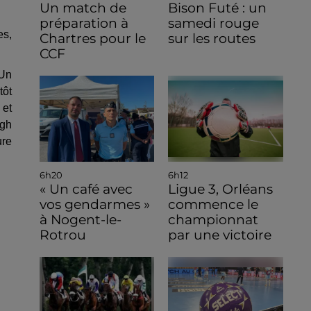
Un match de
Bison Futé : un
préparation à
samedi rouge
es,
Chartres pour le
sur les routes
CCF
 Un
tôt
 et
ugh
ure
6h20
6h12
« Un café avec
Ligue 3, Orléans
vos gendarmes »
commence le
à Nogent-le-
championnat
Rotrou
par une victoire