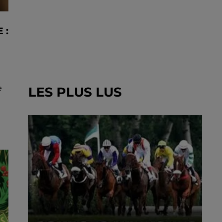
 :
à
e
LES PLUS LUS