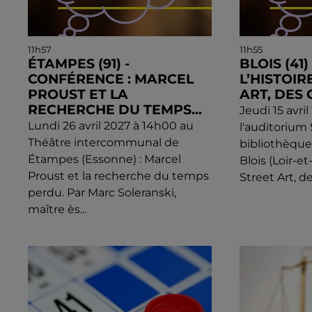
11h57
11h55
ÉTAMPES (91) -
BLOIS (41
CONFÉRENCE : MARCEL
L’HISTOIR
PROUST ET LA
ART, DES 
RECHERCHE DU TEMPS...
Jeudi 15 avri
Lundi 26 avril 2027 à 14h00 au
l'auditorium
Théâtre intercommunal de
bibliothèqu
Étampes (Essonne) : Marcel
Blois (Loir-et
Proust et la recherche du temps
Street Art, de
perdu. Par Marc Soleranski,
maître ès...