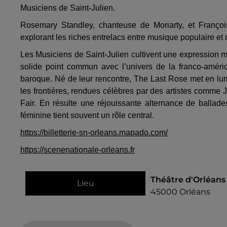
Musiciens de Saint-Julien.
Rosemary Standley, chanteuse de Moriarty, et François
explorant les riches entrelacs entre musique populaire e
Les Musiciens de Saint-Julien cultivent une expression mu
solide point commun avec l’univers de la franco-améric
baroque. Né de leur rencontre, The Last Rose met en lumi
les frontières, rendues célèbres par des artistes comm
Fair. En résulte une réjouissante alternance de ballad
féminine tient souvent un rôle central.
https://billetterie-sn-orleans.mapado.com/
https://scenenationale-orleans.fr
Théâtre d'Orléans
Lieu
45000
Orléans