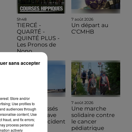
5h48
7 août 2026
TIERCÉ -
Un départ au
QUARTÉ -
C'CMHB
QUINTÉ PLUS -
Les Pronos de
Nono
uer sans accepter
erest: Store and/or
7 août 2026
7 août 2026
tising; Use profiles to
Quatre blessés
Une marche
tand audiences through
personalise content; Use
dont un grave
solidaire contre
 fraud, and fix errors;
dans un accident
le cancer
 may process personal
sur l'A10
pédiatrique
mation actively