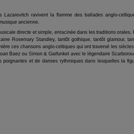
 Lazarevitch ravivent la flamme des ballades anglo-celtiqu
t musique ancienne.
sicale directe et simple, enracinée dans les traditions orales.
aine Rosemary Standley, tantôt gothique, tantôt glamour, tan
ère ces chansons anglo-celtiques qui ont traversé les siècles
e Joan Baez ou Simon & Garfunkel avec le légendaire Scarboro
es poignantes et de danses rythmiques dans lesquelles la fig