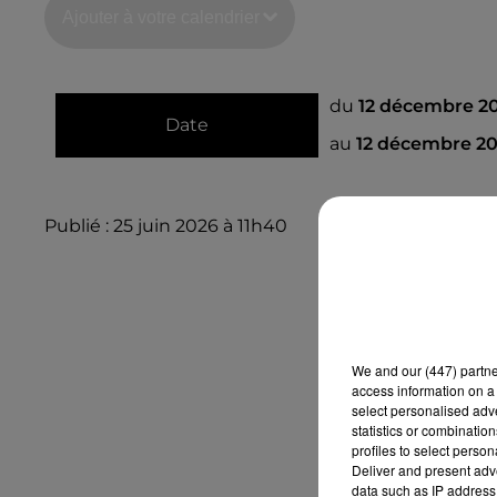
Ajouter à votre calendrier
du
12 décembre 2
Date
au
12 décembre 20
Publié : 25 juin 2026 à 11h40
We and
our (447) partn
access information on a 
select personalised ad
statistics or combinatio
profiles to select person
Deliver and present adv
data such as IP address 