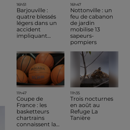
16h51
16h47
Barjouville :
Nottonville : un
quatre blessés
feu de cabanon
légers dans un
de jardin
accident
mobilise 13
impliquant...
sapeurs-
pompiers
11h47
11h35
Coupe de
Trois nocturnes
France : les
en août au
basketteurs
Refuge La
chartrains
Tanière
connaissent la...