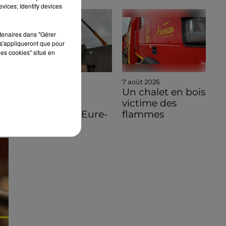
vices; Identify devices
rtenaires dans "Gérer
s'appliqueront que pour
les cookies" situé en
7 août 2026
7 août 2026
🔊 Une
Un chalet en bois
pénichette
victime des
volante en Eure-
flammes
et-Loir