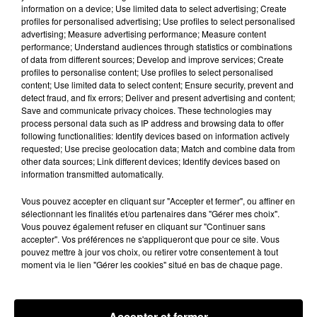
information on a device; Use limited data to select advertising; Create
profiles for personalised advertising; Use profiles to select personalised
advertising; Measure advertising performance; Measure content
performance; Understand audiences through statistics or combinations
of data from different sources; Develop and improve services; Create
profiles to personalise content; Use profiles to select personalised
content; Use limited data to select content; Ensure security, prevent and
detect fraud, and fix errors; Deliver and present advertising and content;
Save and communicate privacy choices. These technologies may
process personal data such as IP address and browsing data to offer
following functionalities: Identify devices based on information actively
Un départ au C'CMHB
requested; Use precise geolocation data; Match and combine data from
Le club chartrain a officialisé, vendredi 7 août, le
other data sources; Link different devices; Identify devices based on
départ de Guilherme Borges.
information transmitted automatically.
Vous pouvez accepter en cliquant sur "Accepter et fermer", ou affiner en
sélectionnant les finalités et/ou partenaires dans "Gérer mes choix".
Vous pouvez également refuser en cliquant sur "Continuer sans
accepter". Vos préférences ne s'appliqueront que pour ce site. Vous
pouvez mettre à jour vos choix, ou retirer votre consentement à tout
moment via le lien "Gérer les cookies" situé en bas de chaque page.
Accepter et fermer