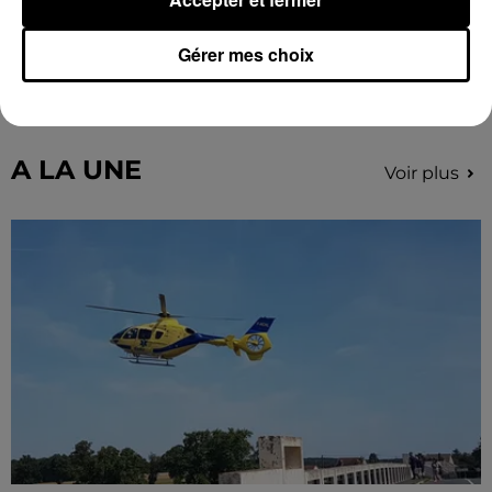
Quatre blessés dont un grave dans un
Gérer mes choix
accident sur l'A10
Le choc a eu lieu dans la matinée, vendredi 7 août à
hauteur de Sainville en direction d'Orléans.
A LA UNE
Voir plus