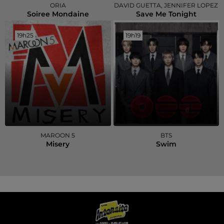
ORIA
DAVID GUETTA, JENNIFER LOPEZ
Soiree Mondaine
Save Me Tonight
19h25
19h25
19h19
19h19
MAROON 5
BTS
Misery
Swim