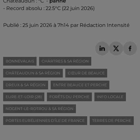
Châteaudun : °C -
panne
- Record absolu : 22.5°C (22 juin 2026)
Publié : 25 juin 2026 à 7h14 par Rédaction Intensité
BONNEVALAIS
CHARTRES & SA RÉGION
CHÂTEAUDUN & SA RÉGION
CŒUR DE BEAUCE
DREUX & SA RÉGION
ENTRE BEAUCE ET PERCHE
EURE-ET-LOIR (28)
FORÊTS DU PERCHE
INFO LOCALE
NOGENT-LE-ROTROU & SA RÉGION
PORTES EURÉLIENNES D'ÎLE DE FRANCE
TERRES DE PERCHE