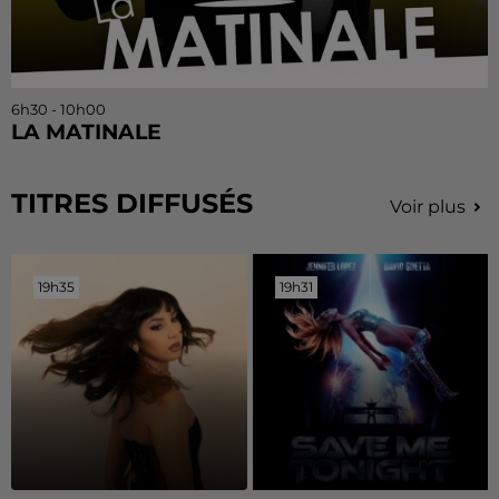
6h30 - 10h00
LA MATINALE
TITRES DIFFUSÉS
Voir plus
19h35
19h35
19h31
19h31