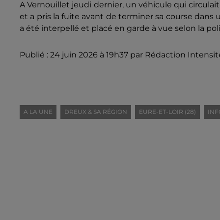
A Vernouillet jeudi dernier, un véhicule qui circulait
et a pris la fuite avant de terminer sa course dans
a été interpellé et placé en garde à vue selon la pol
Publié : 24 juin 2026 à 19h37 par Rédaction Intensit
A LA UNE
DREUX & SA RÉGION
EURE-ET-LOIR (28)
INF