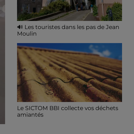
🔊 Les touristes dans les pas de Jean
Moulin
Le « tourisme de mémoire » s'invite dans
les sorties estivales de Chartres Tourisme.
Le SICTOM BBI collecte vos déchets
amiantés
La collecte se fait sous conditions et pour
un nombre limité de personnes, sur