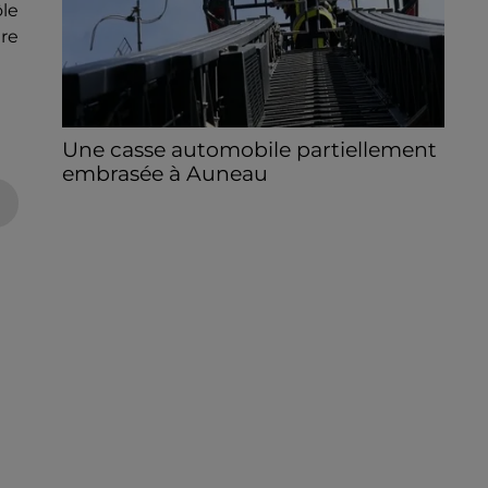
ôle
ire
Une casse automobile partiellement
embrasée à Auneau
« chômage technique pour neuf personnes
» après le sinistre, qui a également fait un
blessé.