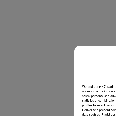
We and
our (447) partn
access information on a 
select personalised ad
statistics or combinatio
profiles to select person
Deliver and present adv
data such as IP address 