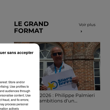
LE GRAND
Voir plus
FORMAT
uer sans accepter
erest: Store and/or
tising; Use profiles to
tand audiences through
Stars'Terre 2026 : Philippe Palmieri
personalise content; Use
 fraud, and fix errors;
dévoile les ambitions d'un...
 may process personal
À quelques semaines de la première
mation actively