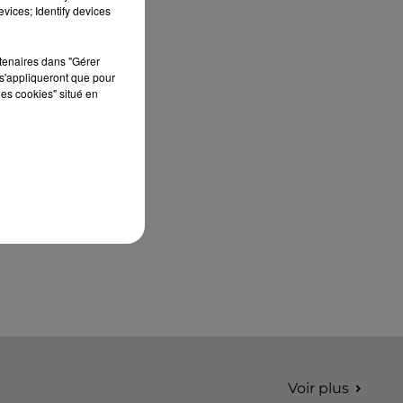
édition de Stars'Terre, organisée du 18 au 20
vices; Identify devices
septembre 2026 au Château de Courtalain,
Philippe Palmieri, président...
rtenaires dans "Gérer
s'appliqueront que pour
les cookies" situé en
Voir plus