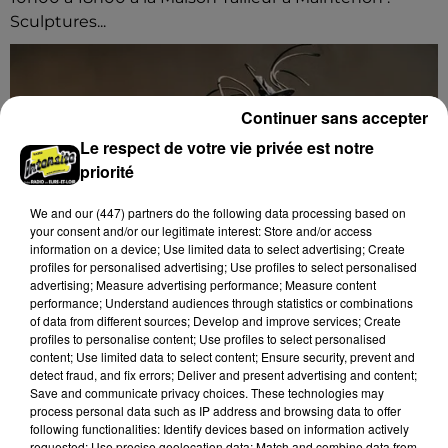
Sculptures...
Continuer sans accepter
Le respect de votre vie privée est notre
priorité
We and
our (447) partners
do the following data processing based on
your consent and/or our legitimate interest: Store and/or access
information on a device; Use limited data to select advertising; Create
profiles for personalised advertising; Use profiles to select personalised
advertising; Measure advertising performance; Measure content
performance; Understand audiences through statistics or combinations
of data from different sources; Develop and improve services; Create
profiles to personalise content; Use profiles to select personalised
content; Use limited data to select content; Ensure security, prevent and
detect fraud, and fix errors; Deliver and present advertising and content;
9h43
Save and communicate privacy choices. These technologies may
MAINTENON - EXPOSITION : SCULPTURES
process personal data such as IP address and browsing data to offer
MILO DIAS
following functionalities: Identify devices based on information actively
requested; Use precise geolocation data; Match and combine data from