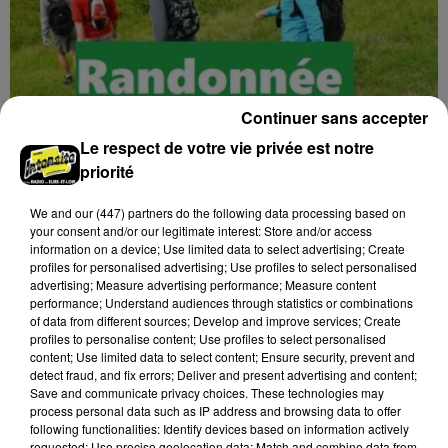
Continuer sans accepter
Le respect de votre vie privée est notre
priorité
We and
our (447) partners
do the following data processing based on
your consent and/or our legitimate interest: Store and/or access
7 août 2026
information on a device; Use limited data to select advertising; Create
GOMMERVILLE - RANDONNÉE PÉDESTRE
profiles for personalised advertising; Use profiles to select personalised
Dimanche 13 septembre à 8h30 à Gommerville :
advertising; Measure advertising performance; Measure content
Randonnée pédestre. Deux parcours au choix.
performance; Understand audiences through statistics or combinations
of data from different sources; Develop and improve services; Create
Inscription obligatoire.
profiles to personalise content; Use profiles to select personalised
content; Use limited data to select content; Ensure security, prevent and
detect fraud, and fix errors; Deliver and present advertising and content;
Save and communicate privacy choices. These technologies may
process personal data such as IP address and browsing data to offer
following functionalities: Identify devices based on information actively
requested; Use precise geolocation data; Match and combine data from