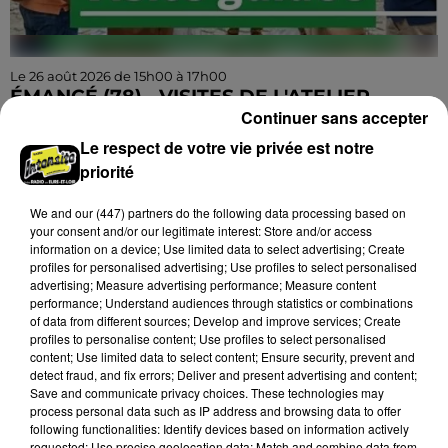
Le 26 août 2026 de 15h00 à 17h00
ÉMANCÉ (78) - VISITES DE L'ATELIER
Continuer sans accepter
MANESSIER
Mercredi 26 août, samedi 12 septembre de 15h00 à
Le respect de votre vie privée est notre
16h30 à Émancé (Yvelines) : Visites de l'atelier
priorité
Manessier. Sur inscription.
We and
our (447) partners
do the following data processing based on
your consent and/or our legitimate interest: Store and/or access
information on a device; Use limited data to select advertising; Create
profiles for personalised advertising; Use profiles to select personalised
advertising; Measure advertising performance; Measure content
performance; Understand audiences through statistics or combinations
of data from different sources; Develop and improve services; Create
profiles to personalise content; Use profiles to select personalised
content; Use limited data to select content; Ensure security, prevent and
detect fraud, and fix errors; Deliver and present advertising and content;
Save and communicate privacy choices. These technologies may
process personal data such as IP address and browsing data to offer
following functionalities: Identify devices based on information actively
requested; Use precise geolocation data; Match and combine data from