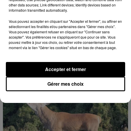
other data sources; Link different devices; Identify devices based on
information transmitted automatically.
Vous pouvez accepter en cliquant sur "Accepter et fermer", ou affiner en
sélectionnant les finalités et/ou partenaires dans "Gérer mes choix".
Le 30 août 2026 de 9h30 à 12h00
Vous pouvez également refuser en cliquant sur "Continuer sans
SAINT-ARNOULT-EN-YVELINES (78) -
accepter". Vos préférences ne s'appliqueront que pour ce site. Vous
RANDONNÉE ACCOMPAGNÉE : SENTIERS...
pouvez mettre à jour vos choix, ou retirer votre consentement à tout
moment via le lien "Gérer les cookies" situé en bas de chaque page.
Dimanche 30 août à partir de 9h30 à Saint-Arnoult-
en-Yvelines (Yvelines) : Randonnée accompagnée.
Sentiers de caractère. Sur réservation.
Accepter et fermer
Gérer mes choix