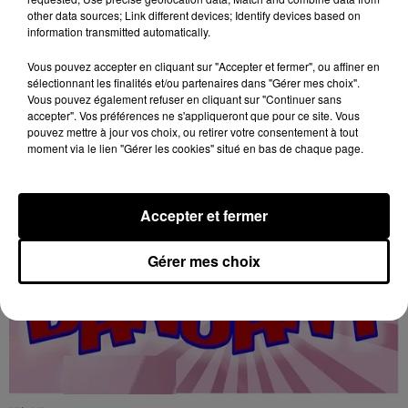
other data sources; Link different devices; Identify devices based on
17h11
information transmitted automatically.
CHARTRES - DON DU SANG
Lundi 17 août et 12 octobre de 15h00 à 19h00 à
Vous pouvez accepter en cliquant sur "Accepter et fermer", ou affiner en
l'hippodrome de Chartres : Don du sang.
sélectionnant les finalités et/ou partenaires dans "Gérer mes choix".
Vous pouvez également refuser en cliquant sur "Continuer sans
accepter". Vos préférences ne s'appliqueront que pour ce site. Vous
pouvez mettre à jour vos choix, ou retirer votre consentement à tout
moment via le lien "Gérer les cookies" situé en bas de chaque page.
Accepter et fermer
Gérer mes choix