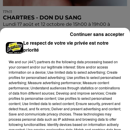
17h11
CHARTRES - DON DU SANG
Lundi 17 août et 12 octobre de 15h00 à 19h00 à
l'hippodrome de Chartres : Don du sang.
Continuer sans accepter
Le respect de votre vie privée est notre
priorité
We and
our (447) partners
do the following data processing based on
your consent and/or our legitimate interest: Store and/or access
information on a device; Use limited data to select advertising; Create
profiles for personalised advertising; Use profiles to select personalised
advertising; Measure advertising performance; Measure content
performance; Understand audiences through statistics or combinations
of data from different sources; Develop and improve services; Create
profiles to personalise content; Use profiles to select personalised
content; Use limited data to select content; Ensure security, prevent and
detect fraud, and fix errors; Deliver and present advertising and content;
Save and communicate privacy choices. These technologies may
process personal data such as IP address and browsing data to offer
following functionalities: Identify devices based on information actively
requested; Use precise geolocation data; Match and combine data from