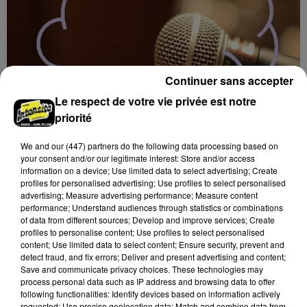
Continuer sans accepter
Le respect de votre vie privée est notre
priorité
We and
our (447) partners
do the following data processing based on
your consent and/or our legitimate interest: Store and/or access
information on a device; Use limited data to select advertising; Create
11h02
profiles for personalised advertising; Use profiles to select personalised
BLOIS (41) - CONFÉRENCE : LES BAS-
advertising; Measure advertising performance; Measure content
FONDS DE LONDRES AU TEMPS DE «...
performance; Understand audiences through statistics or combinations
Jeudi 1er octobre 2026 à 14h30 à l'auditorium Samuel
of data from different sources; Develop and improve services; Create
profiles to personalise content; Use profiles to select personalised
Paty, bibliothèque Abbé-Grégoire de Blois (Loir-et-
content; Use limited data to select content; Ensure security, prevent and
Cher) : Les bas-fonds de Londres au temps de « Jack...
detect fraud, and fix errors; Deliver and present advertising and content;
Save and communicate privacy choices. These technologies may
process personal data such as IP address and browsing data to offer
following functionalities: Identify devices based on information actively
requested; Use precise geolocation data; Match and combine data from