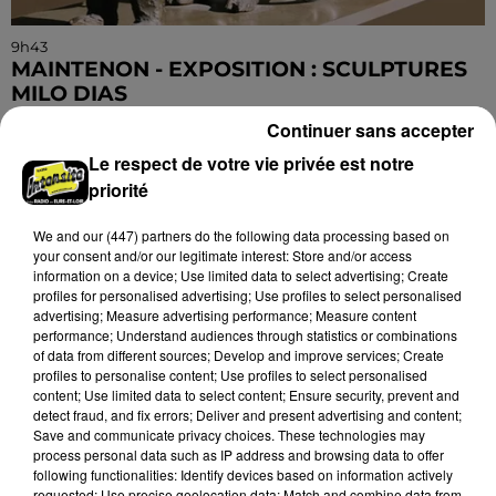
9h43
MAINTENON - EXPOSITION : SCULPTURES
MILO DIAS
Du 7 au 23 novembre, mardi, mercredi et jeudi de
Continuer sans accepter
14h00 à 18h00 et vendredi, samedi et dimanche de
Le respect de votre vie privée est notre
10h00 à 18h00 à la Maison Tailleur à Maintenon :
priorité
Sculptures...
We and
our (447) partners
do the following data processing based on
your consent and/or our legitimate interest: Store and/or access
information on a device; Use limited data to select advertising; Create
profiles for personalised advertising; Use profiles to select personalised
advertising; Measure advertising performance; Measure content
performance; Understand audiences through statistics or combinations
of data from different sources; Develop and improve services; Create
profiles to personalise content; Use profiles to select personalised
content; Use limited data to select content; Ensure security, prevent and
detect fraud, and fix errors; Deliver and present advertising and content;
Save and communicate privacy choices. These technologies may
process personal data such as IP address and browsing data to offer
following functionalities: Identify devices based on information actively
requested; Use precise geolocation data; Match and combine data from