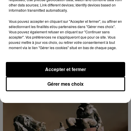
other data sources; Link different devices; Identify devices based on
information transmitted automatically.
Vous pouvez accepter en cliquant sur "Accepter et fermer", ou affiner en
sélectionnant les finalités et/ou partenaires dans "Gérer mes choix".
9h43
Vous pouvez également refuser en cliquant sur "Continuer sans
MAINTENON - EXPOSITION : SCULPTURES
accepter". Vos préférences ne s'appliqueront que pour ce site. Vous
MILO DIAS
pouvez mettre à jour vos choix, ou retirer votre consentement à tout
Du 7 au 23 novembre, mardi, mercredi et jeudi de
moment via le lien "Gérer les cookies" situé en bas de chaque page.
14h00 à 18h00 et vendredi, samedi et dimanche de
10h00 à 18h00 à la Maison Tailleur à Maintenon :
Sculptures...
Accepter et fermer
Gérer mes choix