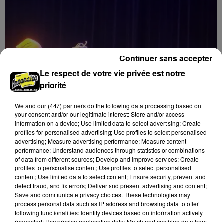
Continuer sans accepter
Le respect de votre vie privée est notre
priorité
We and
our (447) partners
do the following data processing based on
your consent and/or our legitimate interest: Store and/or access
information on a device; Use limited data to select advertising; Create
profiles for personalised advertising; Use profiles to select personalised
advertising; Measure advertising performance; Measure content
performance; Understand audiences through statistics or combinations
of data from different sources; Develop and improve services; Create
8 août 2026
profiles to personalise content; Use profiles to select personalised
LUISANT - SPECTACLE : COMBAT
content; Use limited data to select content; Ensure security, prevent and
detect fraud, and fix errors; Deliver and present advertising and content;
CHORÉGRAPHIÉ
Save and communicate privacy choices. These technologies may
Vendredi 28 mai 2027 à 20h30 à la salle André Malraux
process personal data such as IP address and browsing data to offer
de Luisant : Combat chorégraphié. Spectacle-
following functionalities: Identify devices based on information actively
requested; Use precise geolocation data; Match and combine data from