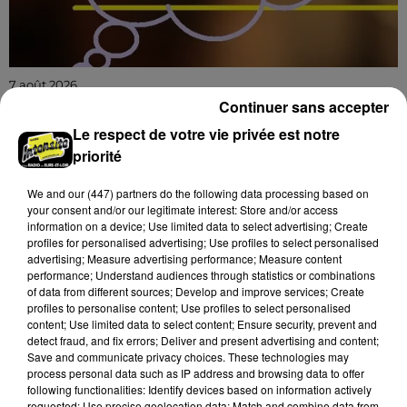
7 août 2026
BLOIS (41) - CONFÉRENCE : LA DÉFAITE
Continuer sans accepter
ANNONCÉE. VLADIMIR POUTINE,...
Le respect de votre vie privée est notre
Jeudi 18 février 2027 à 14h30 à l'auditorium Samuel
priorité
Paty, bibliothèque Abbé-Grégoire de Blois (Loir-et-
Cher) : La défaite annoncée. Vladimir Poutine, les...
We and
our (447) partners
do the following data processing based on
your consent and/or our legitimate interest: Store and/or access
information on a device; Use limited data to select advertising; Create
profiles for personalised advertising; Use profiles to select personalised
advertising; Measure advertising performance; Measure content
performance; Understand audiences through statistics or combinations
of data from different sources; Develop and improve services; Create
profiles to personalise content; Use profiles to select personalised
content; Use limited data to select content; Ensure security, prevent and
detect fraud, and fix errors; Deliver and present advertising and content;
Save and communicate privacy choices. These technologies may
process personal data such as IP address and browsing data to offer
following functionalities: Identify devices based on information actively
requested; Use precise geolocation data; Match and combine data from