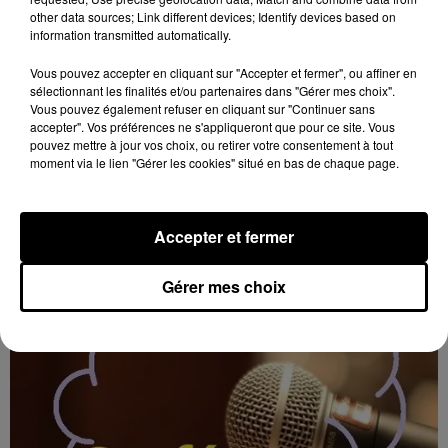
other data sources; Link different devices; Identify devices based on
information transmitted automatically.
Vous pouvez accepter en cliquant sur "Accepter et fermer", ou affiner en
sélectionnant les finalités et/ou partenaires dans "Gérer mes choix".
Vous pouvez également refuser en cliquant sur "Continuer sans
7 août 2026
accepter". Vos préférences ne s'appliqueront que pour ce site. Vous
CERCOTTES (45) - FORUM DES
pouvez mettre à jour vos choix, ou retirer votre consentement à tout
ASSOCIATIONS
moment via le lien "Gérer les cookies" situé en bas de chaque page.
Samedi 5 septembre de 9h00 à 12h00 à la salle des
associations de Cercottes (Loiret) : Forum des
Accepter et fermer
associations.
Gérer mes choix