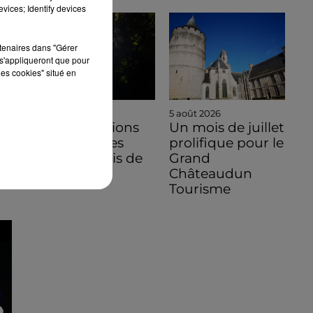
vices; Identify devices
rtenaires dans "Gérer
s'appliqueront que pour
les cookies" situé en
5 août 2026
5 août 2026
Des conditions
Un mois de juillet
hors normes
prolifique pour le
pour le mois de
Grand
juillet 2026
Châteaudun
Tourisme