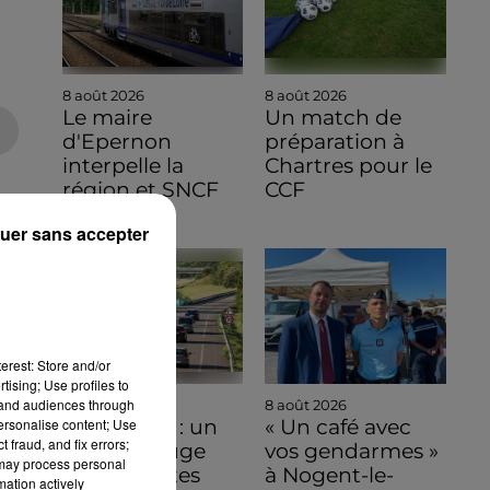
8 août 2026
8 août 2026
Le maire
Un match de
d'Epernon
préparation à
interpelle la
Chartres pour le
région et SNCF
CCF
Réseau
uer sans accepter
erest: Store and/or
tising; Use profiles to
tand audiences through
8 août 2026
8 août 2026
personalise content; Use
Bison Futé : un
« Un café avec
 fraud, and fix errors;
samedi rouge
vos gendarmes »
 may process personal
sur les routes
à Nogent-le-
mation actively