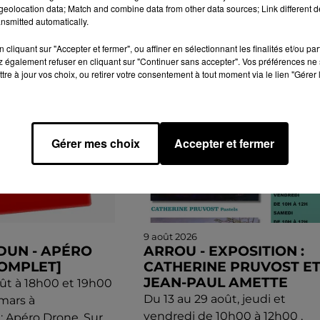
eolocation data; Match and combine data from other data sources; Link different de
nsmitted automatically.
GENDA
cliquant sur "Accepter et fermer", ou affiner en sélectionnant les finalités et/ou pa
 également refuser en cliquant sur "Continuer sans accepter". Vos préférences ne 
tre à jour vos choix, ou retirer votre consentement à tout moment via le lien "Gérer 
Gérer mes choix
Accepter et fermer
9 août 2026
UN - APÉRO
ARROU - EXPOSITION :
OMPLET]
CATHERINE PRUVOST E
JEAN-PAUL AMETTE
ût à 18h00 et 19h00
Du 13 au 29 août, jeudi et
emars à
vendredi de 10h00 à 12h00 ,
 Apéro Drone. Sur