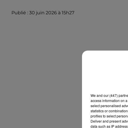
Publié : 30 juin 2026 à 15h27
We and
our (447) partn
access information on a 
select personalised ad
statistics or combinatio
profiles to select person
Deliver and present adv
data such as IP address 