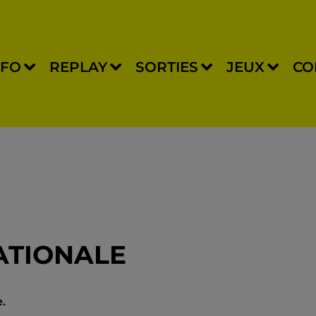
NFO
REPLAY
SORTIES
JEUX
CO
ATIONALE
e.