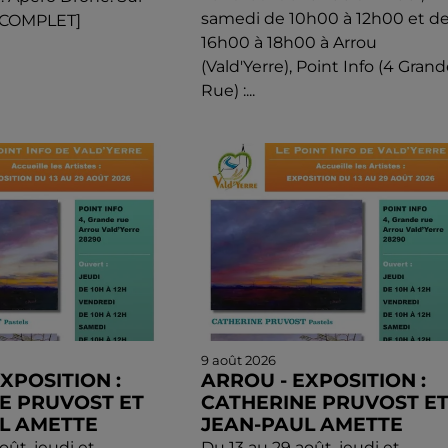
samedi de 10h00 à 12h00 et d
 [COMPLET]
16h00 à 18h00 à Arrou
(Vald'Yerre), Point Info (4 Grand
Rue) :...
9 août 2026
XPOSITION :
ARROU - EXPOSITION :
E PRUVOST ET
CATHERINE PRUVOST E
L AMETTE
JEAN-PAUL AMETTE
oût, jeudi et
Du 13 au 29 août, jeudi et