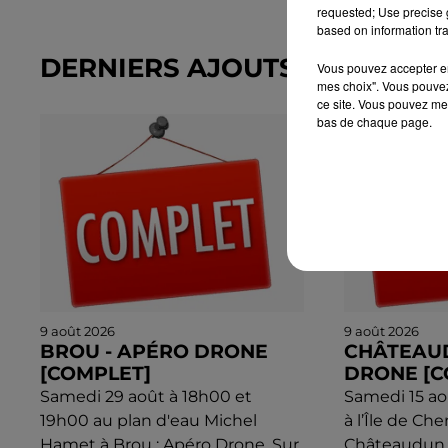
requested; Use precise g
based on information tra
DERNIERS AJOUTS DANS L'A
Vous pouvez accepter en 
mes choix". Vous pouvez
ce site. Vous pouvez met
bas de chaque page.
9 août 2026
9 août 2026
BROU - APÉRO DRONE
CHÂTEAUD
[COMPLET]
DRONE [C
Samedi 29 août à 18h00 et
Samedi 15 ao
19h00 au plan d'eau Michel
à l’Île de Ch
Hamet à Brou : Apéro Drone. Sur
Châteaudun :