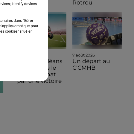
Rotrou
vices; Identify devices
rtenaires dans "Gérer
s'appliqueront que pour
les cookies" situé en
8 août 2026
7 août 2026
Ligue 3, Orléans
Un départ au
commence le
C'CMHB
championnat
par une victoire
T