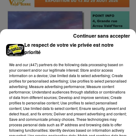
Continuer sans accepter
Le respect de votre vie privée est notre
priorité
We and
our (447) partners
do the following data processing based on
your consent and/or our legitimate interest: Store and/or access
information on a device; Use limited data to select advertising; Create
profiles for personalised advertising; Use profiles to select personalised
advertising; Measure advertising performance; Measure content
9 août 2026
performance; Understand audiences through statistics or combinations
ARROU - EXPOSITION : CATHERINE
of data from different sources; Develop and improve services; Create
PRUVOST ET JEAN-PAUL AMETTE
profiles to personalise content; Use profiles to select personalised
Du 13 au 29 août, jeudi et vendredi de 10h00 à 12h00 ,
content; Use limited data to select content; Ensure security, prevent and
samedi de 10h00 à 12h00 et de 16h00 à 18h00 à
detect fraud, and fix errors; Deliver and present advertising and content;
Save and communicate privacy choices. These technologies may
Arrou (Vald'Yerre), Point Info (4 Grande Rue) :...
process personal data such as IP address and browsing data to offer
following functionalities: Identify devices based on information actively
requested; Use precise geolocation data; Match and combine data from