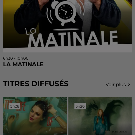
6h30 - 10h00
LA MATINALE
TITRES DIFFUSÉS
Voir plus
5h26
5h26
5h20
5h20