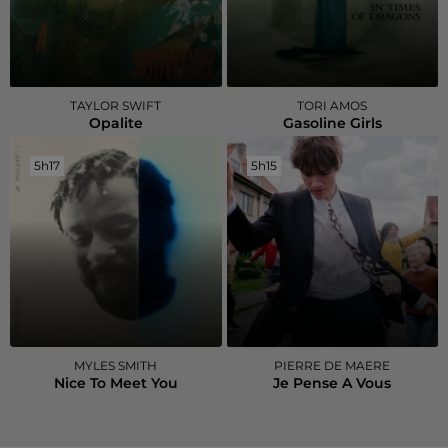
TAYLOR SWIFT
TORI AMOS
Opalite
Gasoline Girls
5h17
5h17
5h15
5h15
MYLES SMITH
PIERRE DE MAERE
Nice To Meet You
Je Pense A Vous