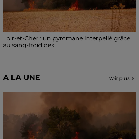
Loir-et-Cher : un pyromane interpellé grâce
au sang-froid des...
Samedi 25 juillet, plus d'une dizaine de feux de
champs et de sous-bois ont été déclenchés dans le
secteur de Fontaine-les-Côteaux, Montoire et Lunay.
Grâce...
A LA UNE
Voir plus