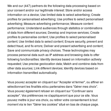
We and
our (447) partners
do the following data processing based on
your consent and/or our legitimate interest: Store and/or access
information on a device; Use limited data to select advertising; Create
profiles for personalised advertising; Use profiles to select personalised
Stars'Terre 2026 : Philippe Palmieri dévoile
advertising; Measure advertising performance; Measure content
les ambitions d'un...
performance; Understand audiences through statistics or combinations
of data from different sources; Develop and improve services; Create
À quelques semaines de la première édition de
profiles to personalise content; Use profiles to select personalised
Stars'Terre, organisée du 18 au 20 septembre 2026 au
content; Use limited data to select content; Ensure security, prevent and
detect fraud, and fix errors; Deliver and present advertising and content;
Château de Courtalain, Philippe Palmieri, président...
Save and communicate privacy choices. These technologies may
process personal data such as IP address and browsing data to offer
LES JEUX
Voir plus
following functionalities: Identify devices based on information actively
requested; Use precise geolocation data; Match and combine data from
other data sources; Link different devices; Identify devices based on
information transmitted automatically.
Vous pouvez accepter en cliquant sur "Accepter et fermer", ou affiner en
sélectionnant les finalités et/ou partenaires dans "Gérer mes choix".
Vous pouvez également refuser en cliquant sur "Continuer sans
accepter". Vos préférences ne s'appliqueront que pour ce site. Vous
pouvez mettre à jour vos choix, ou retirer votre consentement à tout
moment via le lien "Gérer les cookies" situé en bas de chaque page.