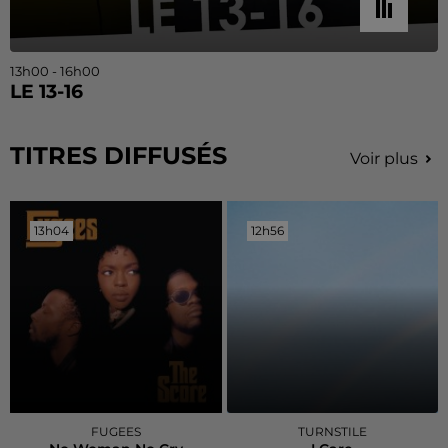
13h00 - 16h00
LE 13-16
TITRES DIFFUSÉS
Voir plus
13h04
13h04
12h56
12h56
FUGEES
TURNSTILE