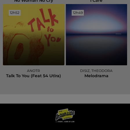
No Woman No Cry
I Care
12h52
12h52
12h49
12h49
ANOTR
DISIZ, THEODORA
Talk To You (feat 54 Utlra)
Melodrama