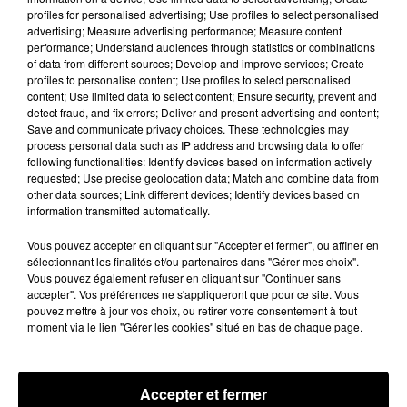
À quelques semaines de la première édition de
profiles for personalised advertising; Use profiles to select personalised
advertising; Measure advertising performance; Measure content
Stars'Terre, organisée du 18 au 20 septembre 2026 au
performance; Understand audiences through statistics or combinations
Château de Courtalain, Philippe Palmieri, président...
of data from different sources; Develop and improve services; Create
profiles to personalise content; Use profiles to select personalised
LES JEUX
content; Use limited data to select content; Ensure security, prevent and
Voir plus
detect fraud, and fix errors; Deliver and present advertising and content;
Save and communicate privacy choices. These technologies may
process personal data such as IP address and browsing data to offer
following functionalities: Identify devices based on information actively
requested; Use precise geolocation data; Match and combine data from
other data sources; Link different devices; Identify devices based on
information transmitted automatically.
Vous pouvez accepter en cliquant sur "Accepter et fermer", ou affiner en
sélectionnant les finalités et/ou partenaires dans "Gérer mes choix".
Vous pouvez également refuser en cliquant sur "Continuer sans
accepter". Vos préférences ne s'appliqueront que pour ce site. Vous
pouvez mettre à jour vos choix, ou retirer votre consentement à tout
moment via le lien "Gérer les cookies" situé en bas de chaque page.
Accepter et fermer