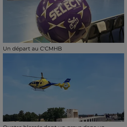
Un départ au C'CMHB
Le club chartrain a officialisé, vendredi 7 août, le
départ de Guilherme Borges.