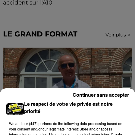
accident sur l'A10
Le choc a eu lieu dans la matinée, vendredi 7 août à
hauteur de Sainville en direction d'Orléans.
LE GRAND FORMAT
Voir plus
Continuer sans accepter
Le respect de votre vie privée est notre
priorité
We and
our (447) partners
do the following data processing based on
Stars'Terre 2026 : Philippe Palmieri dévoile
your consent and/or our legitimate interest: Store and/or access
les ambitions d'un...
information on a device; Use limited data to select advertising; Create