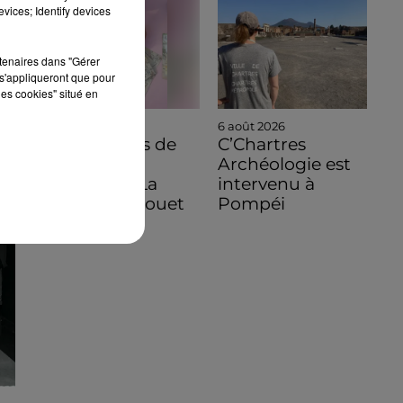
vices; Identify devices
rtenaires dans "Gérer
s'appliqueront que pour
les cookies" situé en
6 août 2026
6 août 2026
C'est à vous de
C’Chartres
jouer pour
Archéologie est
découvrir La
intervenu à
Bazoche-Gouet
Pompéi