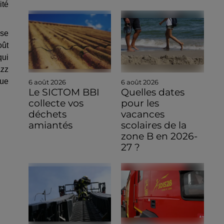
ité
sse
oût
qui
zz
que
6 août 2026
6 août 2026
Le SICTOM BBI
Quelles dates
collecte vos
pour les
déchets
vacances
amiantés
scolaires de la
zone B en 2026-
27 ?