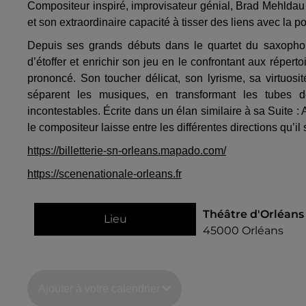
Compositeur inspiré, improvisateur génial, Brad Mehldau 
et son extraordinaire capacité à tisser des liens avec la p
Depuis ses grands débuts dans le quartet du saxoph
d’étoffer et enrichir son jeu en le confrontant aux répert
prononcé. Son toucher délicat, son lyrisme, sa virtuosit
séparent les musiques, en transformant les tubes
incontestables. Écrite dans un élan similaire à sa Suite 
le compositeur laisse entre les différentes directions qu’il
https://billetterie-sn-orleans.mapado.com/
https://scenenationale-orleans.fr
Théâtre d'Orléans
Lieu
45000
Orléans
Ajouter à votre calendrier