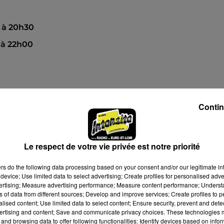
7 à 20h30
 à 22h00
Contin
Le respect de votre vie privée est notre priorité
ers
do the following data processing based on your consent and/or our legitimate int
device; Use limited data to select advertising; Create profiles for personalised adver
vertising; Measure advertising performance; Measure content performance; Unders
ns of data from different sources; Develop and improve services; Create profiles to 
alised content; Use limited data to select content; Ensure security, prevent and detect
ertising and content; Save and communicate privacy choices. These technologies
and browsing data to offer following functionalities: Identify devices based on infor