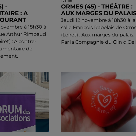
17h56
) -
ORMES (45) - THÉÂTRE :
AIRE : A
AUX MARGES DU PALAI
COURANT
Jeudi 12 novembre à 18h30 à la
novembre à 18h30 à
salle François Rabelais de Orm
que Arthur Rimbaud
(Loiret) : Aux marges du palais.
ret) : A contre-
Par la Compagnie du Clin d'Oeil
cumentaire de
llement.