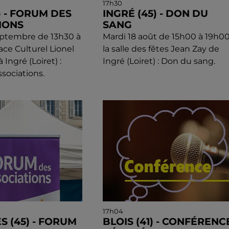
17h30
) - FORUM DES
INGRÉ (45) - DON DU
IONS
SANG
eptembre de 13h30 à
Mardi 18 août de 15h00 à 19h00
ace Culturel Lionel
la salle des fêtes Jean Zay de
Ingré (Loiret) :
Ingré (Loiret) : Don du sang.
sociations.
17h04
S (45) - FORUM
BLOIS (41) - CONFÉRENCE