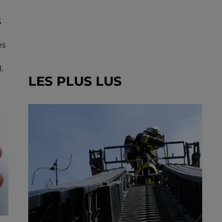
S
es
.
LES PLUS LUS