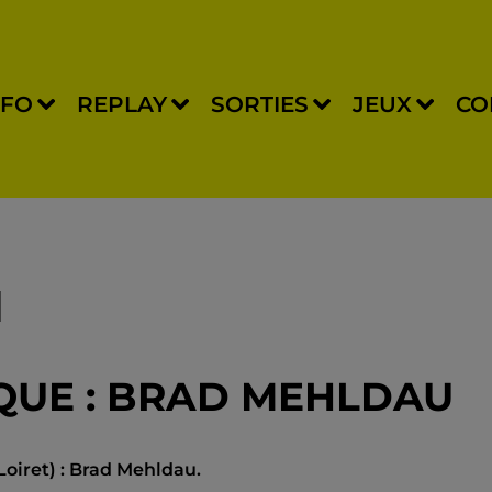
NFO
REPLAY
SORTIES
JEUX
CO
IQUE : BRAD MEHLDAU
oiret) : Brad Mehldau.