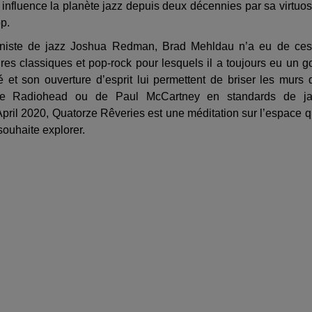
influence la planète jazz depuis deux décennies par sa virtuos
op.
oniste de jazz Joshua Redman, Brad Mehldau n’a eu de ce
oires classiques et pop-rock pour lesquels il a toujours eu un g
é et son ouverture d’esprit lui permettent de briser les murs 
 de Radiohead ou de Paul McCartney en standards de ja
: April 2020, Quatorze Rêveries est une méditation sur l’espace 
 souhaite explorer.