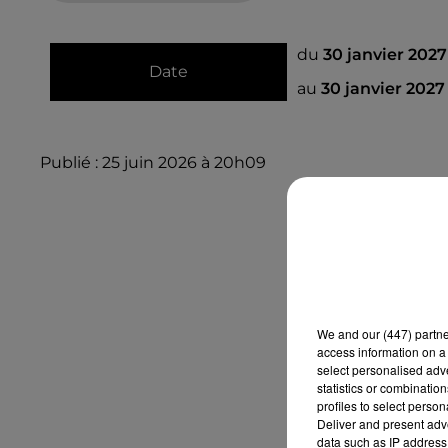
du
30 janvier 202
Date
au
30 janvier 2027
Publié : 25 juin 2026 à 20h09
We and
our (447) partn
access information on a 
select personalised ad
statistics or combinatio
profiles to select person
Deliver and present adv
data such as IP address 