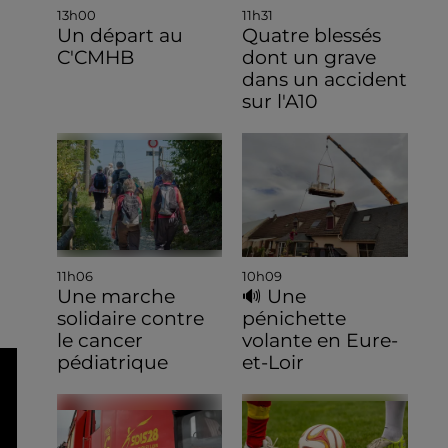
13h00
11h31
Un départ au
Quatre blessés
C'CMHB
dont un grave
dans un accident
sur l'A10
11h06
10h09
Une marche
🔊 Une
solidaire contre
pénichette
le cancer
volante en Eure-
pédiatrique
et-Loir