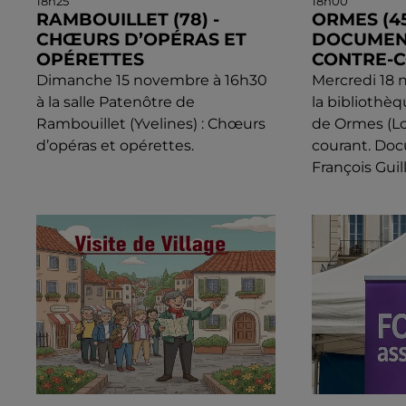
18h25
18h00
RAMBOUILLET (78) -
ORMES (45
CHŒURS D’OPÉRAS ET
DOCUMENT
OPÉRETTES
CONTRE-
Dimanche 15 novembre à 16h30
Mercredi 18 
à la salle Patenôtre de
la bibliothè
Rambouillet (Yvelines) : Chœurs
de Ormes (Loi
d’opéras et opérettes.
courant. Do
François Gui