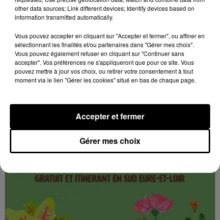
5 août 2026
other data sources; Link different devices; Identify devices based on
CHÂTEAUDUN - FESTIVAL ALIMENTERRE :
information transmitted automatically.
UNE PAUSE GOURMANDE AUX SAVEURS...
Vous pouvez accepter en cliquant sur "Accepter et fermer", ou affiner en
Jeudi 29 octobre et 19 novembre de 9h00 à 13h00,
sélectionnant les finalités et/ou partenaires dans "Gérer mes choix".
sur la marché de la place du 18 octobre : Une pause
Vous pouvez également refuser en cliquant sur "Continuer sans
gourmande aux saveurs de Beauce ! Festival
accepter". Vos préférences ne s'appliqueront que pour ce site. Vous
pouvez mettre à jour vos choix, ou retirer votre consentement à tout
AlimenTerre.
moment via le lien "Gérer les cookies" situé en bas de chaque page.
Accepter et fermer
Gérer mes choix