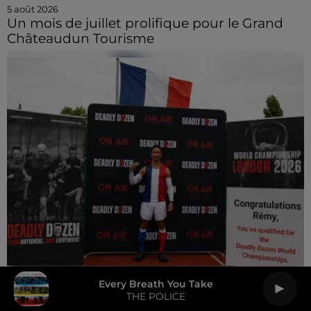
5 août 2026
Un mois de juillet prolifique pour le Grand
Châteaudun Tourisme
Every Breath You Take
5 août 2026
THE POLICE
🔊 Mondiaux de Deadly Dozen : Un chartrain