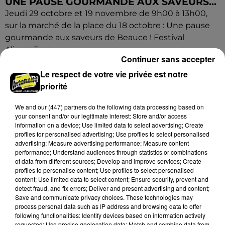
UNE PAUSE GOURMANDE AUX SAVEURS...
Jeudi 29 octobre et 19 novembre de 9h00 à 13h00,
sur la marché de la place du 18 octobre : Une pause
gourmande aux saveurs de Beauce ! Festival
AlimenTerre.
Continuer sans accepter
Le respect de votre vie privée est notre
priorité
We and
our (447) partners
do the following data processing based on
your consent and/or our legitimate interest: Store and/or access
information on a device; Use limited data to select advertising; Create
profiles for personalised advertising; Use profiles to select personalised
advertising; Measure advertising performance; Measure content
performance; Understand audiences through statistics or combinations
of data from different sources; Develop and improve services; Create
profiles to personalise content; Use profiles to select personalised
content; Use limited data to select content; Ensure security, prevent and
detect fraud, and fix errors; Deliver and present advertising and content;
Save and communicate privacy choices. These technologies may
process personal data such as IP address and browsing data to offer
following functionalities: Identify devices based on information actively
requested; Use precise geolocation data; Match and combine data from