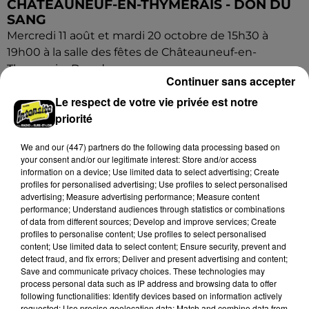
CHÂTEAUNEUF-EN-THYMERAIS - DON DU
SANG
Mercredi 11 août et mardi 20 octobre de 15h30 à
19h00 à la salle des fêtes de Châteauneuf-en-
Thymerais : Don du sang.
Continuer sans accepter
Le respect de votre vie privée est notre
priorité
We and
our (447) partners
do the following data processing based on
your consent and/or our legitimate interest: Store and/or access
information on a device; Use limited data to select advertising; Create
profiles for personalised advertising; Use profiles to select personalised
advertising; Measure advertising performance; Measure content
performance; Understand audiences through statistics or combinations
of data from different sources; Develop and improve services; Create
profiles to personalise content; Use profiles to select personalised
content; Use limited data to select content; Ensure security, prevent and
detect fraud, and fix errors; Deliver and present advertising and content;
Save and communicate privacy choices. These technologies may
process personal data such as IP address and browsing data to offer
following functionalities: Identify devices based on information actively
requested; Use precise geolocation data; Match and combine data from