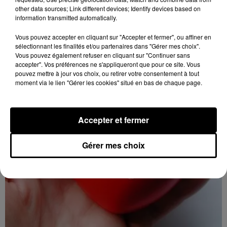
15h49
other data sources; Link different devices; Identify devices based on
CLOYES-SUR-LE-LOIR - DON DU SANG
information transmitted automatically.
Vendredi 16 octobre de 15h30 à 19h00 à l'Espace
Vous pouvez accepter en cliquant sur "Accepter et fermer", ou affiner en
socio-culturel de Cloyes-sur-le-Loir (Cloyes-les-Trois-
sélectionnant les finalités et/ou partenaires dans "Gérer mes choix".
Rivières) : Don du sang.
Vous pouvez également refuser en cliquant sur "Continuer sans
accepter". Vos préférences ne s'appliqueront que pour ce site. Vous
pouvez mettre à jour vos choix, ou retirer votre consentement à tout
moment via le lien "Gérer les cookies" situé en bas de chaque page.
Accepter et fermer
Gérer mes choix