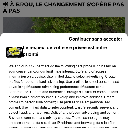
🔊 À BROU, LE CHANGEMENT S'OPÈRE PAS
À PAS
Continuer sans accepter
Le respect de votre vie privée est notre
priorité
We and
our (447) partners
do the following data processing based on
your consent and/or our legitimate interest: Store and/or access
information on a device; Use limited data to select advertising; Create
profiles for personalised advertising; Use profiles to select personalised
advertising; Measure advertising performance; Measure content
performance; Understand audiences through statistics or combinations
of data from different sources; Develop and improve services; Create
profiles to personalise content; Use profiles to select personalised
content; Use limited data to select content; Ensure security, prevent and
detect fraud, and fix errors; Deliver and present advertising and content;
PICK-UP : LE COLIS EN TOUTE AUTONOMIE
Save and communicate privacy choices. These technologies may
process personal data such as IP address and browsing data to offer
following functionalities: Identify devices based on information actively