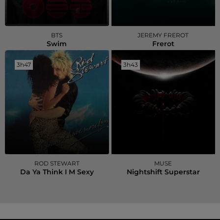
BTS
JEREMY FREROT
Swim
Frerot
3h47
3h47
3h43
3h43
ROD STEWART
MUSE
Da Ya Think I M Sexy
Nightshift Superstar