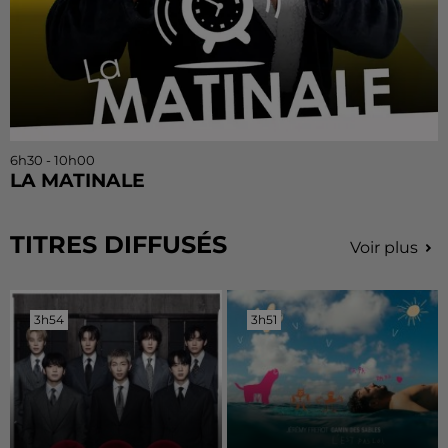
6h30 - 10h00
LA MATINALE
TITRES DIFFUSÉS
Voir plus
3h54
3h54
3h51
3h51