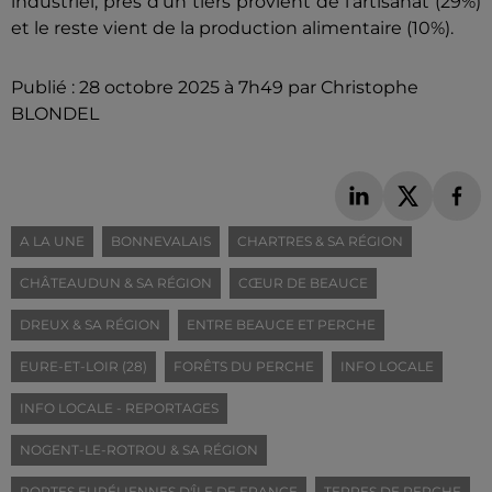
industriel, près d’un tiers provient de l’artisanat (29%)
et le reste vient de la production alimentaire (10%).
Publié : 28 octobre 2025 à 7h49 par Christophe
BLONDEL
A LA UNE
BONNEVALAIS
CHARTRES & SA RÉGION
CHÂTEAUDUN & SA RÉGION
CŒUR DE BEAUCE
DREUX & SA RÉGION
ENTRE BEAUCE ET PERCHE
EURE-ET-LOIR (28)
FORÊTS DU PERCHE
INFO LOCALE
INFO LOCALE - REPORTAGES
NOGENT-LE-ROTROU & SA RÉGION
PORTES EURÉLIENNES D'ÎLE DE FRANCE
TERRES DE PERCHE