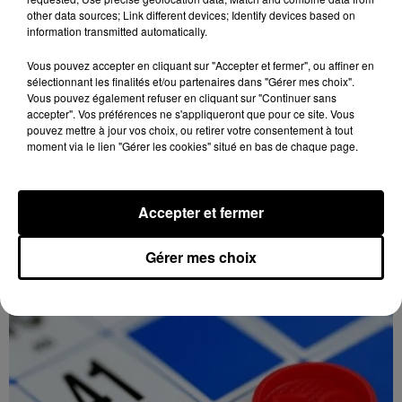
other data sources; Link different devices; Identify devices based on
information transmitted automatically.
Vous pouvez accepter en cliquant sur "Accepter et fermer", ou affiner en
sélectionnant les finalités et/ou partenaires dans "Gérer mes choix".
Vous pouvez également refuser en cliquant sur "Continuer sans
accepter". Vos préférences ne s'appliqueront que pour ce site. Vous
18h15
pouvez mettre à jour vos choix, ou retirer votre consentement à tout
CHARTRES - VENTE AUX ENCHÈRES :
moment via le lien "Gérer les cookies" situé en bas de chaque page.
AUTOMATES, MUSIQUE MÉCANIQUE,...
Dimanche 6 décembre à 14h00 à la Galerie de
Chartres : vente aux enchères. Automates, musique
Accepter et fermer
mécanique, phonographes, machines à sous, art
forain.
Gérer mes choix