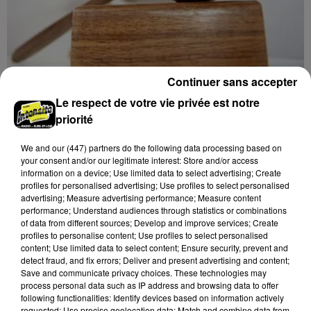
Continuer sans accepter
18h17
Le respect de votre vie privée est notre
LE COUDRAY - VENTE AUX ENCHÈRES :
TSF, TÉLÉPHONES
priorité
Mardi 15 décembre à 10h00 à l'espace des ventes du
We and
our (447) partners
do the following data processing based on
Coudray : vente aux enchères. TSF. Téléphones.
your consent and/or our legitimate interest: Store and/or access
information on a device; Use limited data to select advertising; Create
profiles for personalised advertising; Use profiles to select personalised
advertising; Measure advertising performance; Measure content
performance; Understand audiences through statistics or combinations
of data from different sources; Develop and improve services; Create
profiles to personalise content; Use profiles to select personalised
content; Use limited data to select content; Ensure security, prevent and
detect fraud, and fix errors; Deliver and present advertising and content;
Save and communicate privacy choices. These technologies may
process personal data such as IP address and browsing data to offer
following functionalities: Identify devices based on information actively
requested; Use precise geolocation data; Match and combine data from